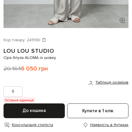
ШУКАЄТЕ НОВИЙ ОБРАЗ?
Давайте підберемо щось ще
Код товару:
245190
LOU LOU STUDIO
Схожі товари
Сіра блуза ALOMA із шовку
20 164
6 050 грн
Таблиця розмірів
S
Остання одиниця
До кошика
Купити в 1 клік
Консультація стиліста
Наявність в бутиках