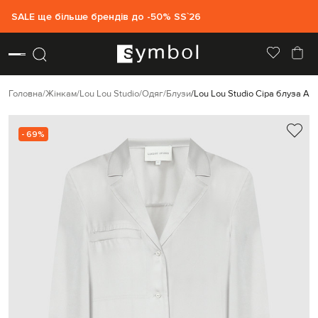
SALE ще більше брендів до -50% SS`26
Головна
Жінкам
Lou Lou Studio
Одяг
Блузи
Lou Lou Studio Сіра блуза A
- 69%