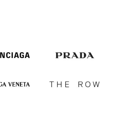
Italy
€
EUR
Latvia
€
EUR
Lithuania
€
EUR
Luxembourg
€
EUR
Netherlands
€
PLN
Poland
zł
EUR
Portugal
€
EUR
Romania
€