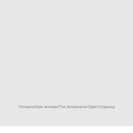
Головна
Sale жінкам
The Andamane
Одяг
Спідниці