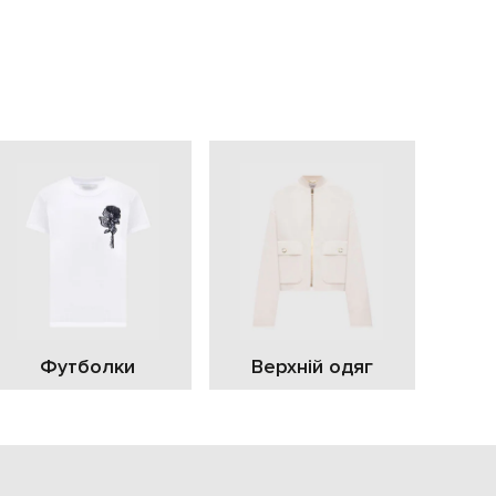
EUR
Slovakia
€
EUR
Slovenia
€
EUR
Spain
€
EUR
Sweden
€
UAH
Ukraine
₴
EUR
Other
Футболки
Верхній одяг
€