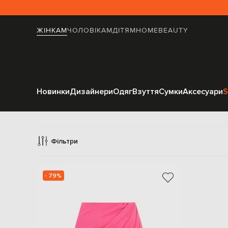
ЖІНКАМ
ЧОЛОВІКАМ
ДІТЯМ
HOME
BEAUTY
Новинки
Дизайнери
Одяг
Взуття
Сумки
Аксесуари
S
Сп
Фільтри
- 79%