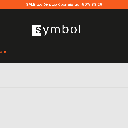
SALE ще більше брендів до -50% SS`26
Головна
Sale жінкам
The Andamane
Одяг
Спідниці
ale
ідниці The Andamane для жі