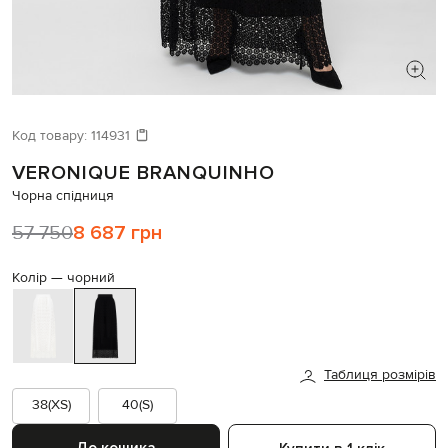
ШУКАЄТЕ НОВИЙ ОБРАЗ?
Давайте підберемо щось ще
Код товару:
114931
VERONIQUE BRANQUINHO
Схожі товари
Чорна спідниця
57 750
8 687 грн
Колір —
чорний
Таблиця розмірів
38(XS)
40(S)