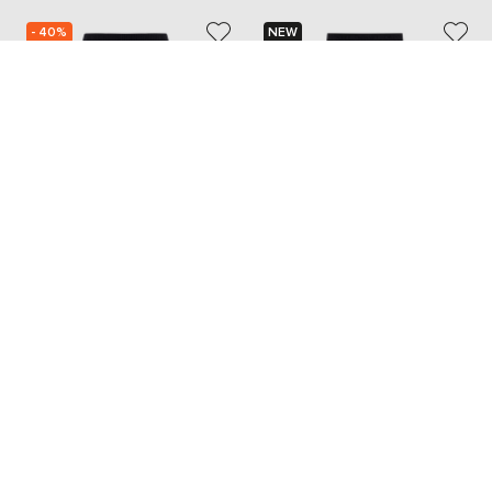
- 40%
NEW
AGNONA
TWINSET
78 016
46 790 грн
11 427 грн
M
XXS
XS
...
L
XL
Також з цієї колекції