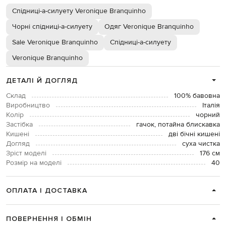
Спідниці-а-силуету Veronique Branquinho
Чорні спідниці-а-силуету
Одяг Veronique Branquinho
Sale Veronique Branquinho
Спідниці-а-силуету
Veronique Branquinho
ДЕТАЛІ Й ДОГЛЯД
Склад
100% бавовна
Виробництво
Італія
Колір
чорний
Застібка
гачок, потайна блискавка
Кишені
дві бічні кишені
Догляд
суха чистка
Зріст моделі
176 см
Розмір на моделі
40
ОПЛАТА І ДОСТАВКА
ПОВЕРНЕННЯ І ОБМІН