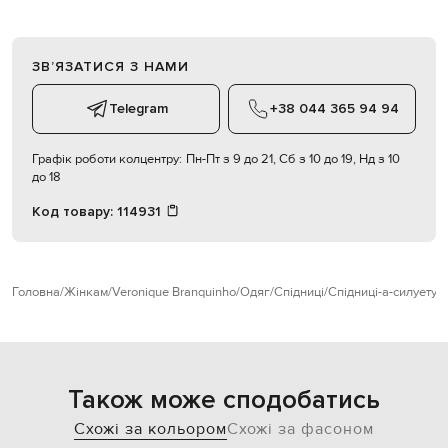
ЗВʼЯЗАТИСЯ З НАМИ
Telegram
+38 044 365 94 94
Графік роботи колцентру:
Пн-Пт з 9 до 21, Сб з 10 до 19, Нд з 10
до 18
Код товару:
114931
Головна
Жінкам
Veronique Branquinho
Одяг
Спідниці
Спідниці-а-силуету
V
Також може сподобатись
Схожі за кольором
Схожі за фасоном