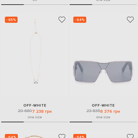
- 65%
- 64%
OFF-WHITE
OFF-WHITE
20 680
23 835
7 238 грн
8 376 грн
one size
one size
- 64%
- 64%