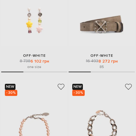
OFF-WHITE
OFF-WHITE
8 738
16 493
6 102 грн
8 272 грн
one size
85
NEW
NEW
- 30%
- 30%