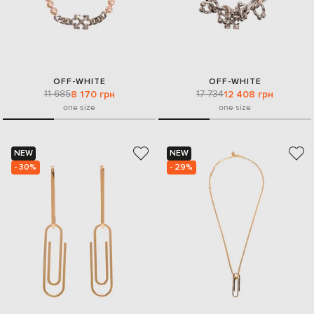
OFF-WHITE
OFF-WHITE
11 685
17 734
8 170 грн
12 408 грн
one size
one size
NEW
NEW
- 30%
- 29%