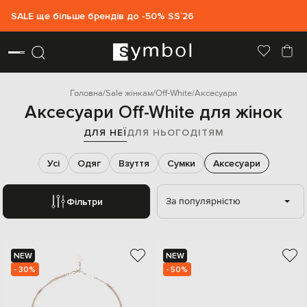
SALE ще більше брендів до -50% SS`26
Головна
Sale жінкам
Off-White
Аксесуари
Аксесуари Off-White для жінок
ДЛЯ НЕЇ
ДЛЯ НЬОГО
ДІТЯМ
Усі
Одяг
Взуття
Сумки
Аксесуари
За популярністю
Фільтри
NEW
NEW
- 30%
- 50%