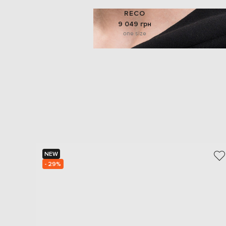
RECO
9 049 грн
one size
NEW
- 29%