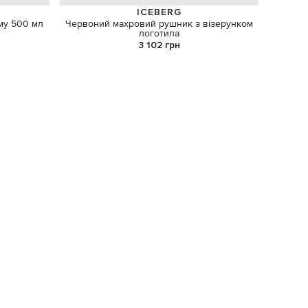
ICEBERG
му 500 мл
Червоний махровий рушник з візерунком
Білий
логотипа
3 102 грн