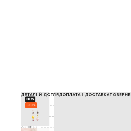
ДЕТАЛІ Й ДОГЛЯД
ОПЛАТА І ДОСТАВКА
ПОВЕРНЕ
NEW
Склад:
- 30%
Виробництво:
Колір:
білий, срібля
Декор:
гравіювання емблеми Arrow, намистини 
Застібка: