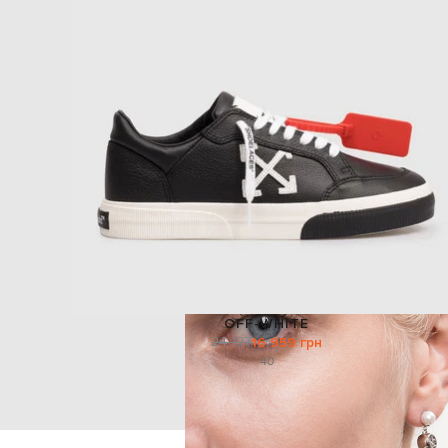
OFF-WHITE
24 197
16 959 грн
40