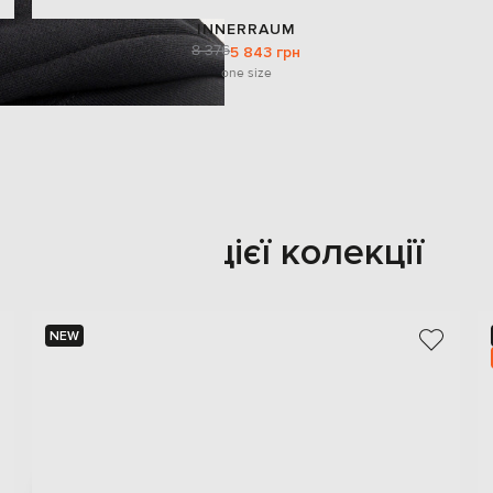
INNERRAUM
8 376
5 843 грн
one size
Також з цієї колекції
NEW