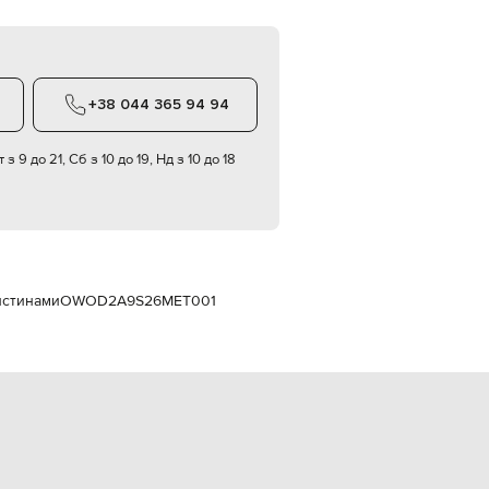
Italy
€
EUR
Latvia
€
+38 044 365 94 94
EUR
Lithuania
€
 з 9 до 21, Сб з 10 до 19, Нд з 10 до 18
EUR
Luxembourg
€
EUR
Netherlands
€
истинами
OWOD2A9S26MET001
PLN
Poland
zł
EUR
Portugal
€
EUR
Romania
€