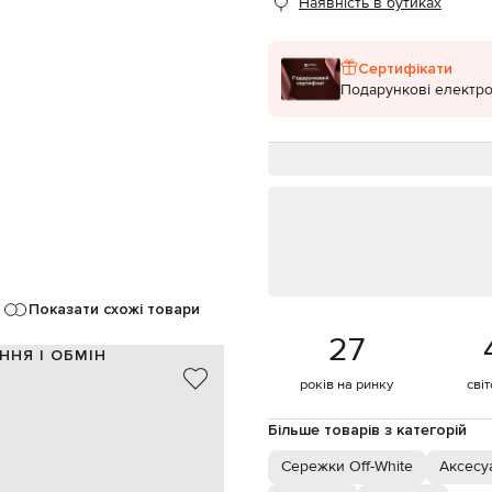
Наявність в бутиках
Сертифікати
Подарункові електро
Показати схожі товари
27
ННЯ І ОБМІН
років на ринку
сві
латунь / акрил
Італія
Більше товарів з категорій
стий, зелений, жовтий, рожевий
у вигляді , брендові намистини
Сережки Off-White
Аксесуа
цвяшки