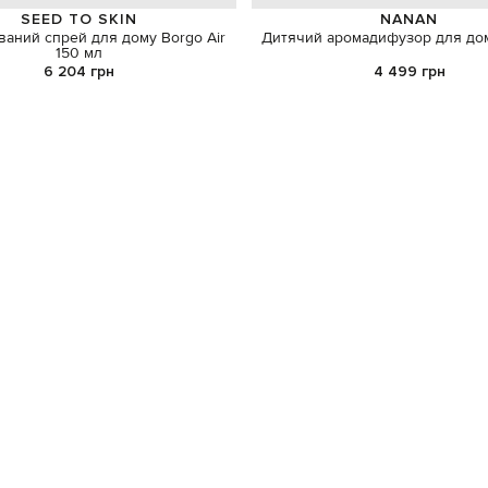
SEED TO SKIN
NANAN
аний спрей для дому Borgo Air
Дитячий аромадифузор для до
150 мл
6 204 грн
4 499 грн