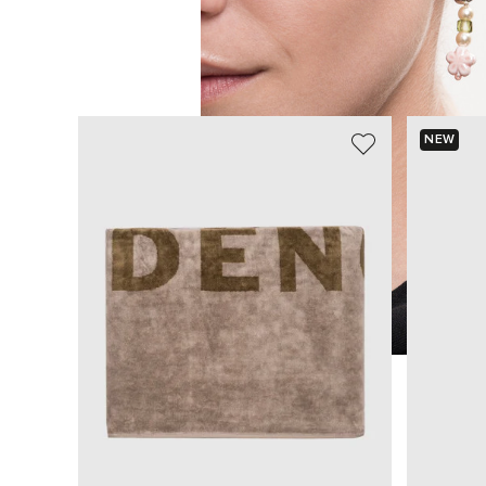
NEW
ШУКАЄТЕ НОВИЙ ОБРАЗ?
Давайте підберемо щось ще
Схожі товари