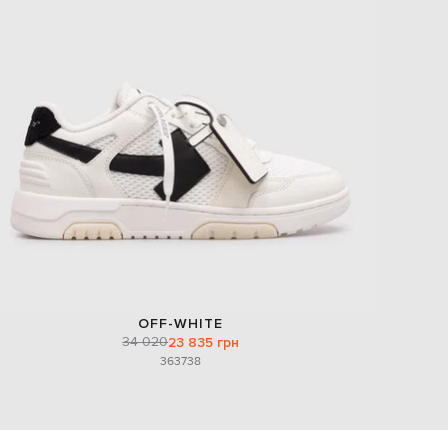
OFF-WHITE
34 020
23 835 грн
36
37
38