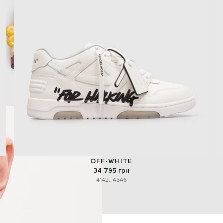
OFF-WHITE
34 795 грн
41
42
...
45
46