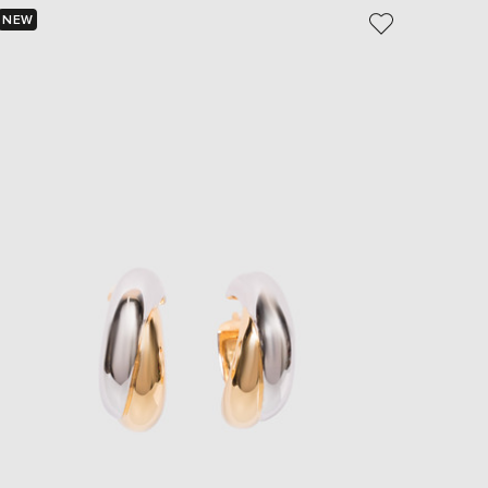
NEW
NEW
EUR
Slovakia
- 29%
€
EUR
Slovenia
€
EUR
Spain
€
EUR
Sweden
€
UAH
Ukraine
₴
EUR
Other
€