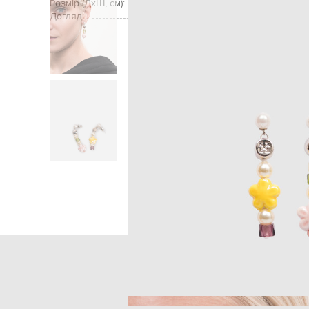
Розмір (ДхШ, см):
Догляд:
Головна
Жінкам
Off-White
Акс