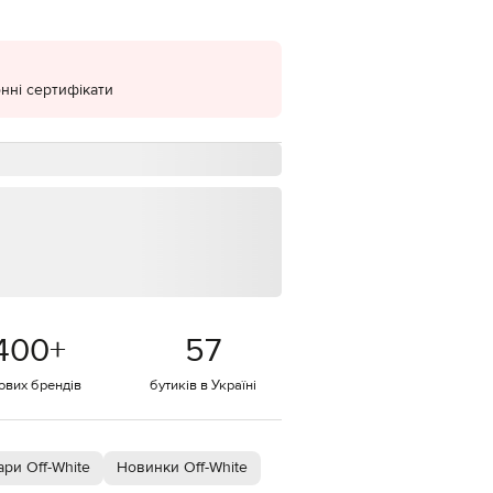
EUR
Denmark
€
нні сертифікати
EUR
Estonia
€
EUR
Finland
€
EUR
France
€
EUR
Germany
€
400
+
57
EUR
Greece
€
тових брендів
бутиків в Україні
EUR
Hungary
€
ри Off-White
Новинки Off-White
EUR