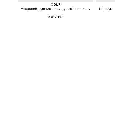
CDLP
Махровий рушник кольору хакі з написом
Парфумов
9 617 грн