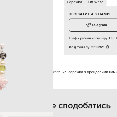
4,5х1,3 см
Сережки
Off-White
спеціалізована чистка
ЗВʼЯЗАТИСЯ З НАМИ
Telegram
Графік роботи колцентру:
Пн-Пт
Код товару:
339269
есуари
Прикраси
Сережки
Off-White Білі сережки з брендовими нам
Також може сподобатись