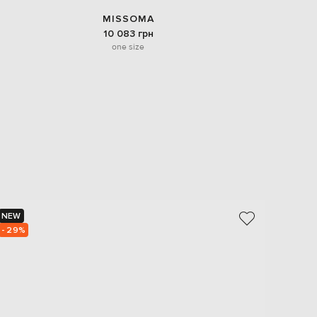
MISSOMA
10 083 грн
one size
NEW
NEW
- 29%
- 29%