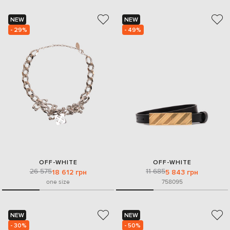
NEW
NEW
- 29%
- 49%
OFF-WHITE
OFF-WHITE
26 575
11 685
18 612 грн
5 843 грн
one size
75
80
95
NEW
NEW
- 30%
- 50%