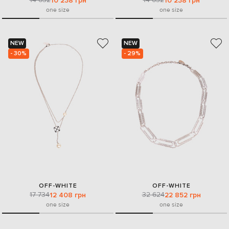
10 238 грн
10 238 грн
one size
one size
NEW
NEW
- 30%
- 29%
OFF-WHITE
OFF-WHITE
17 734
32 624
12 408 грн
22 852 грн
one size
one size