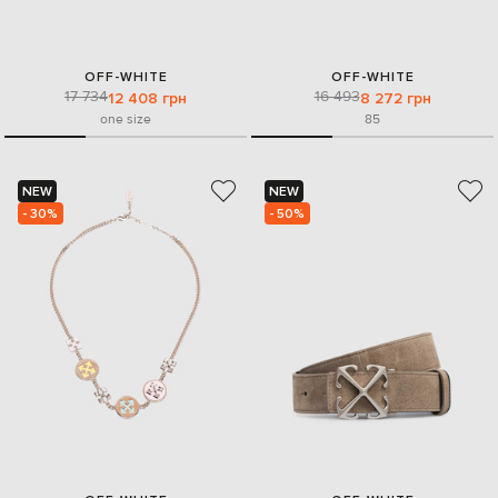
OFF-WHITE
OFF-WHITE
17 734
16 493
12 408 грн
8 272 грн
one size
85
NEW
NEW
- 30%
- 50%