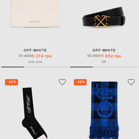
OFF-WHITE
OFF-WHITE
10 496
16 959
5 274 грн
11 892 грн
one size
85
- 40%
- 39%