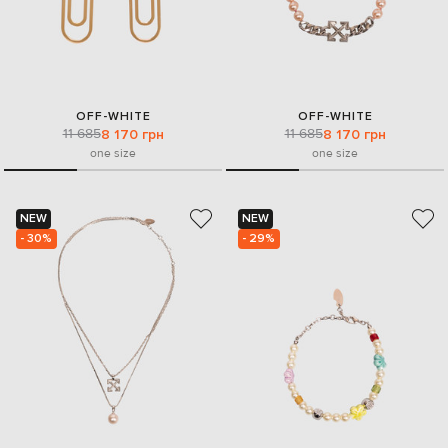
OFF-WHITE
OFF-WHITE
11 685
11 685
8 170 грн
8 170 грн
one size
one size
NEW
NEW
- 30%
- 29%