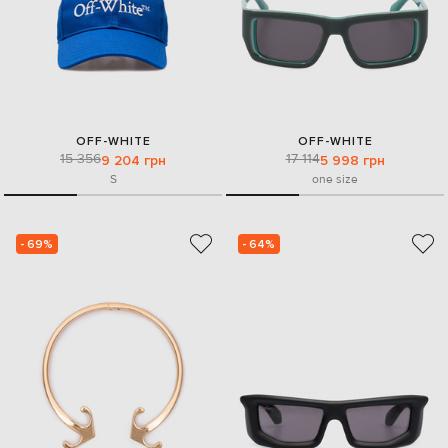
OFF-WHITE
OFF-WHITE
15 356
17 114
9 204 грн
5 998 грн
S
one size
- 69%
- 64%