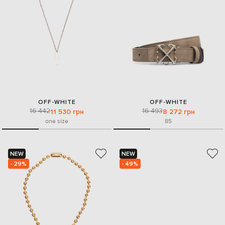
OFF-WHITE
OFF-WHITE
16 442
16 493
11 530 грн
8 272 грн
one size
85
NEW
NEW
- 29%
- 49%