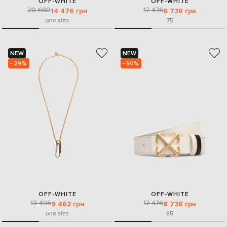
OFF-WHITE
OFF-WHITE
20 680
17 476
14 476 грн
8 738 грн
one size
75
NEW
NEW
- 29%
- 50%
OFF-WHITE
OFF-WHITE
13 495
17 476
9 462 грн
8 738 грн
one size
85