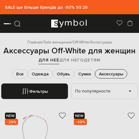
SALE ще більше брендів до -50% SS`26
Главная
Sale женщинам
Off-White
Аксессуары
Аксессуары Off-White для женщин
ДЛЯ НЕЁ
ДЛЯ НЕГО
ДЕТЯМ
Все
Одежда
Обувь
Сумки
Аксессуары
По популярности
Фильтры
NEW
NEW
- 29%
- 49%