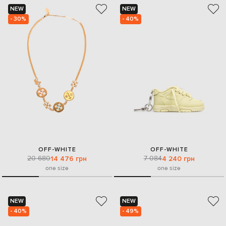
NEW
NEW
- 30%
- 40%
OFF-WHITE
OFF-WHITE
20 680
7 084
14 476 грн
4 240 грн
one size
one size
NEW
NEW
- 40%
- 49%