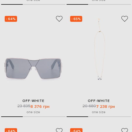
- 64%
- 65%
OFF-WHITE
OFF-WHITE
23 835
20 680
8 376 грн
7 238 грн
one size
one size
- 64%
- 64%