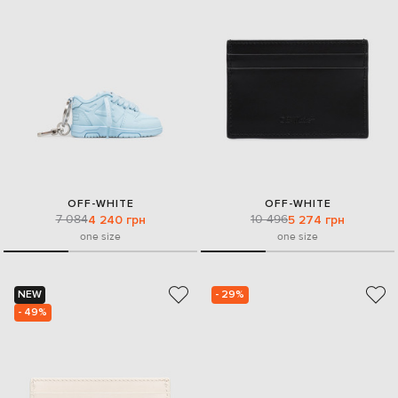
OFF-WHITE
OFF-WHITE
7 084
10 496
4 240 грн
5 274 грн
one size
one size
NEW
- 29%
- 49%