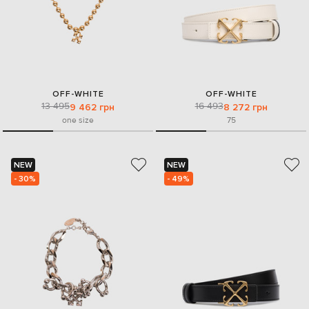
OFF-WHITE
OFF-WHITE
13 495
16 493
9 462 грн
8 272 грн
one size
75
NEW
NEW
- 30%
- 49%