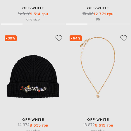
OFF-WHITE
OFF-WHITE
15 873
18 251
9 514 грн
12 771 грн
one size
95
- 39%
- 64%
OFF-WHITE
OFF-WHITE
14 374
18 872
8 635 грн
6 619 грн
one size
one size