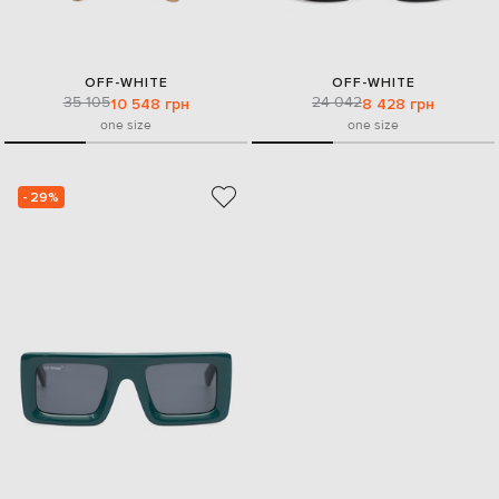
OFF-WHITE
OFF-WHITE
35 105
24 042
10 548 грн
8 428 грн
one size
one size
- 29%