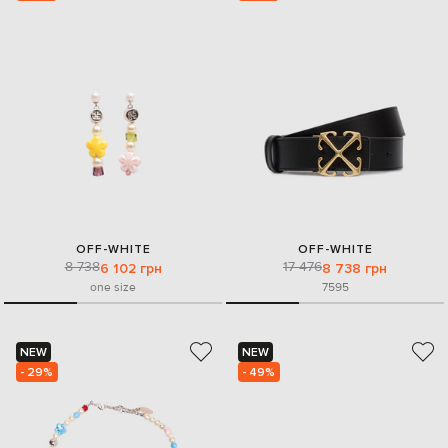
OFF-WHITE
OFF-WHITE
8 738
17 476
6 102 грн
8 738 грн
one size
75
95
NEW
NEW
- 29%
- 49%