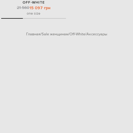
OFF-WHITE
21 560
15 097 грн
one size
Главная
Sale женщинам
Off-White
Аксессуары