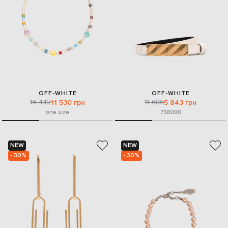
OFF-WHITE
OFF-WHITE
16 442
11 685
11 530 грн
5 843 грн
one size
75
80
90
NEW
NEW
- 30%
- 30%