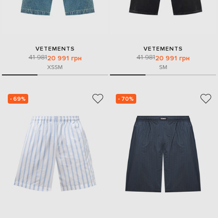
VETEMENTS
VETEMENTS
41 981
41 981
20 991 грн
20 991 грн
XS
S
M
S
M
- 69%
- 70%