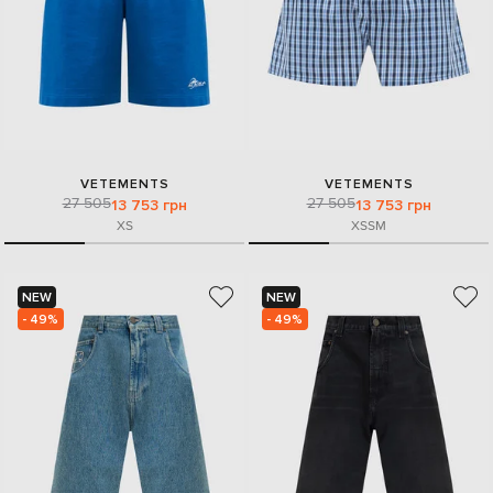
VETEMENTS
VETEMENTS
27 505
27 505
13 753 грн
13 753 грн
XS
XS
S
M
NEW
NEW
- 49%
- 49%