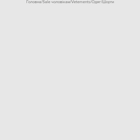
Головна
Sale чоловікам
Vetements
Одяг
Шорти