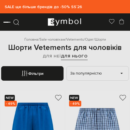
SALE ще більше брендів до -50% SS`26
Головна
Sale чоловікам
Vetements
Одяг
Шорти
Шорти Vetements для чоловіків
ДЛЯ НЕЇ
ДЛЯ НЬОГО
За популярністю
Фільтри
NEW
NEW
- 49%
- 49%