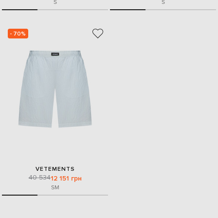
S
S
- 70%
VETEMENTS
40 534
12 151 грн
S
M