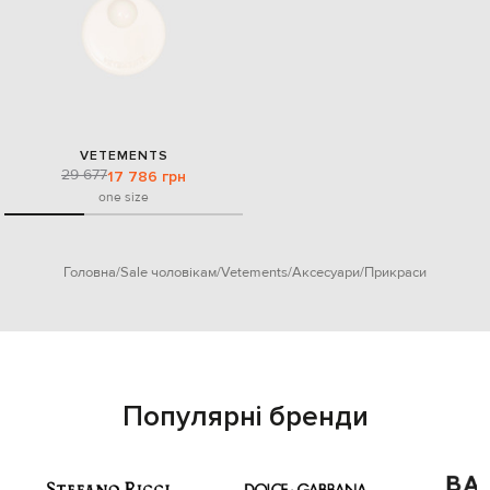
VETEMENTS
29 677
17 786 грн
one size
Головна
Sale чоловікам
Vetements
Аксесуари
Прикраси
Популярні бренди