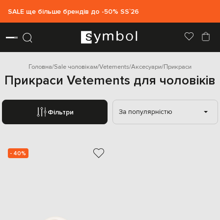
SALE ще більше брендів до -50% SS`26
Головна
Sale чоловікам
Vetements
Аксесуари
Прикраси
Прикраси Vetements для чоловіків
За популярністю
Фільтри
- 40%