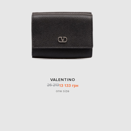
VALENTINO
26 213
13 133 грн
one size