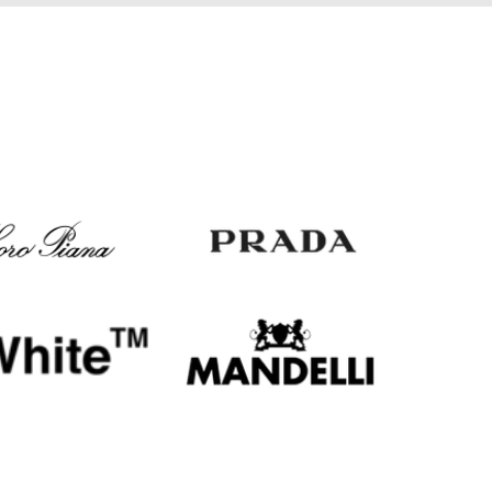
Italy
€
EUR
Latvia
€
EUR
Lithuania
€
EUR
Luxembourg
€
EUR
Netherlands
€
PLN
Poland
zł
EUR
Portugal
€
EUR
Romania
€