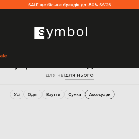
SALE ще більше брендів до -50% SS`26
Головна
Sale чоловікам
Valentino
Аксесуари
ale
сесуари Valentino для чолові
ДЛЯ НЕЇ
ДЛЯ НЬОГО
Усі
Одяг
Взуття
Сумки
Аксесуари