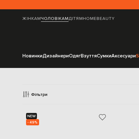
ЖІНКАМ
ЧОЛОВІКАМ
ДІТЯМ
HOME
BEAUTY
Новинки
Дизайнери
Одяг
Взуття
Сумки
Аксесуари
S
Ак
Фільтри
NEW
- 49%