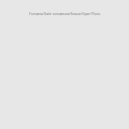
Головна
Sale чоловікам
Sease
Одяг
Поло