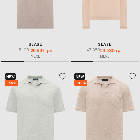
SEASE
SEASE
51 081
47 358
25 541 грн
23 680 грн
M
L
XL
M
L
XL
NEW
NEW
- 49%
- 49%