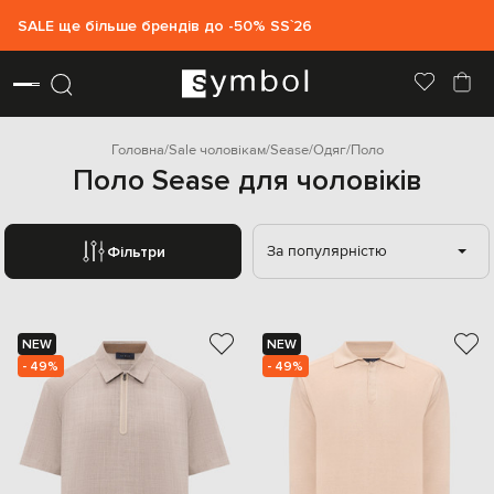
SALE ще більше брендів до -50% SS`26
Головна
Sale чоловікам
Sease
Одяг
Поло
Поло Sease для чоловіків
За популярністю
Фільтри
NEW
NEW
- 49%
- 49%