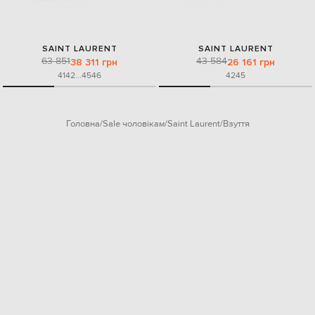
SAINT LAURENT
SAINT LAURENT
63 851
43 584
38 311 грн
26 161 грн
41
42
...
45
46
42
45
Головна
Sale чоловікам
Saint Laurent
Взуття