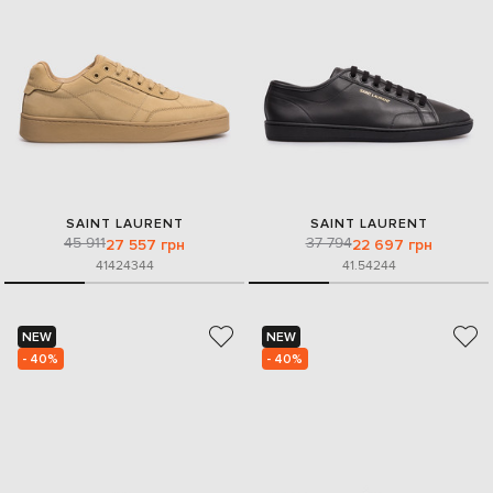
SAINT LAURENT
SAINT LAURENT
45 911
37 794
27 557 грн
22 697 грн
41
42
43
44
41.5
42
44
NEW
NEW
- 40%
- 40%