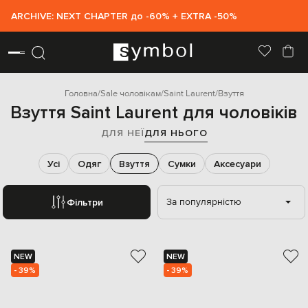
ARCHIVE: NEXT CHAPTER до -60% + EXTRA -50%
Головна
Sale чоловікам
Saint Laurent
Взуття
Взуття Saint Laurent для чоловіків
ДЛЯ НЕЇ
ДЛЯ НЬОГО
Усі
Одяг
Взуття
Сумки
Аксесуари
За популярністю
Фільтри
NEW
NEW
- 39%
- 39%