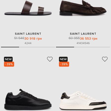
SAINT LAURENT
SAINT LAURENT
51 546
60 955
30 918 грн
36 553 грн
42
44
41
43
45
46
NEW
NEW
- 39%
- 39%