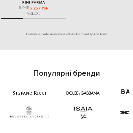
PINI PARMA
8 945
6 257 грн
M
XL
XXL
Головна
Sale чоловікам
Pini Parma
Одяг
Поло
Популярні бренди