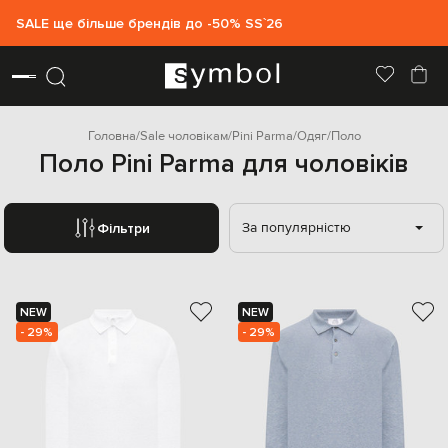
SALE ще більше брендів до -50% SS`26
Головна
Sale чоловікам
Pini Parma
Одяг
Поло
Поло Pini Parma для чоловіків
За популярністю
Фільтри
NEW
NEW
- 29%
- 29%