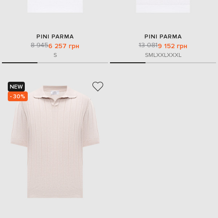
PINI PARMA
PINI PARMA
8 945
13 081
6 257 грн
9 152 грн
S
S
M
L
XXL
XXXL
NEW
- 30%