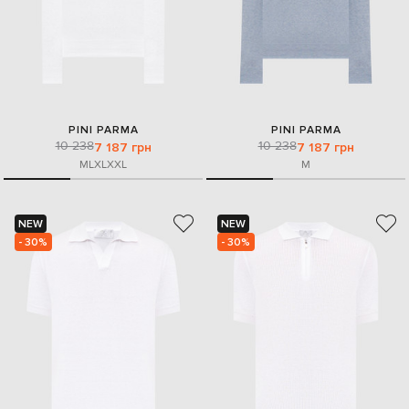
PINI PARMA
PINI PARMA
10 238
10 238
7 187 грн
7 187 грн
M
L
XL
XXL
M
NEW
NEW
- 30%
- 30%