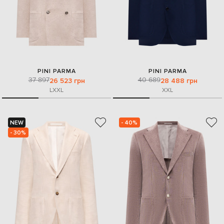
PINI PARMA
PINI PARMA
37 897
40 689
26 523 грн
28 488 грн
L
XXL
XXL
NEW
- 40%
- 30%