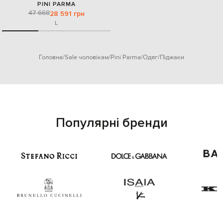
PINI PARMA
47 668
28 591 грн
L
Головна
Sale чоловікам
Pini Parma
Одяг
Піджаки
Популярні бренди