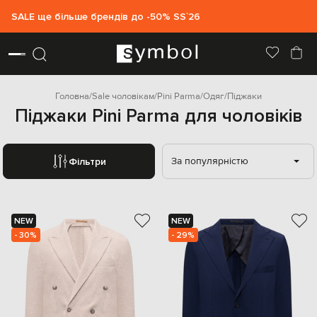
SALE ще більше брендів до -50% SS`26
Головна
Sale чоловікам
Pini Parma
Одяг
Піджаки
Піджаки Pini Parma для чоловіків
За популярністю
Фільтри
NEW
NEW
- 30%
- 29%