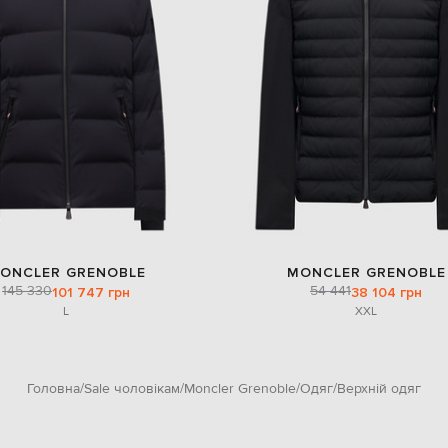
ONCLER GRENOBLE
MONCLER GRENOBLE
145 330
54 441
101 747 грн
38 104 грн
L
XXL
Головна
Sale чоловікам
Moncler Grenoble
Одяг
Верхній одяг