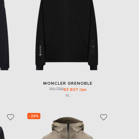
EUR
Denmark
€
EUR
Estonia
€
EUR
Finland
€
EUR
France
€
EUR
MONCLER GRENOBLE
Germany
119 738
83 807 грн
€
XL
EUR
Greece
€
- 29%
EUR
Hungary
€
EUR