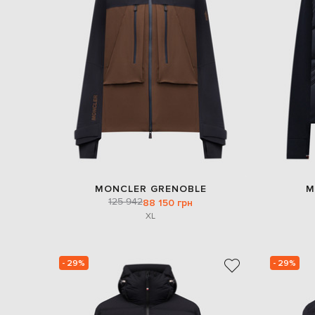
MONCLER GRENOBLE
M
125 942
88 150 грн
XL
- 29%
- 29%