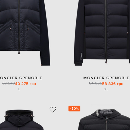
ONCLER GRENOBLE
MONCLER GRENOBLE
57 543
84 065
40 275 грн
58 836 грн
L
XL
- 30%