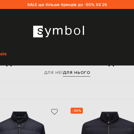
SALE ще більше брендів до -50% SS`26
Головна
Sale чоловікам
Moncler Grenoble
Одяг
Верхній одяг
ale
 одяг Moncler Grenoble для ч
ДЛЯ НЕЇ
ДЛЯ НЬОГО
- 30%