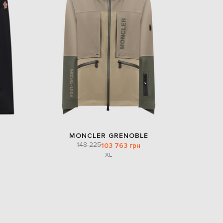
Italy
€
EUR
Latvia
€
EUR
Lithuania
€
EUR
Luxembourg
€
EUR
Netherlands
€
MONCLER GRENOBLE
148 225
PLN
103 763 грн
Poland
XL
zł
EUR
Portugal
€
EUR
Romania
€