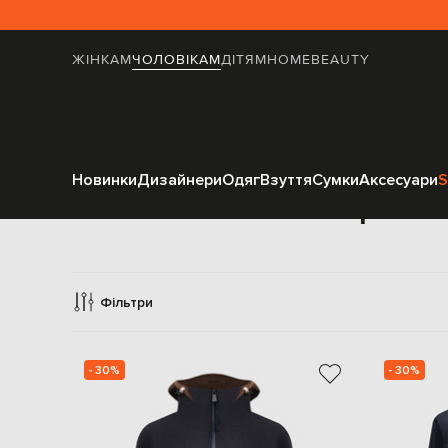
ЖІНКАМ
ЧОЛОВІКАМ
ДІТЯМ
HOME
BEAUTY
Новинки
Дизайнери
Одяг
Взуття
Сумки
Аксесуари
S
Верхній
Фільтри
- 30%
- 30%