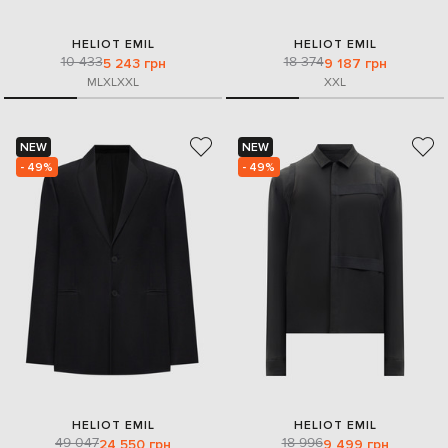
HELIOT EMIL
HELIOT EMIL
10 433
18 374
5 243 грн
9 187 грн
M
L
XL
XXL
XXL
NEW
NEW
- 49%
- 49%
HELIOT EMIL
HELIOT EMIL
49 047
18 996
24 550 грн
9 499 грн