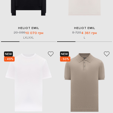
HELIOT EMIL
HELIOT EMIL
20 086
8 720
10 070 грн
4 361 грн
L
XL
XXL
L
NEW
NEW
- 49%
- 50%