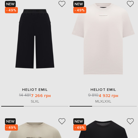
NEW
NEW
- 49%
- 49%
HELIOT EMIL
HELIOT EMIL
14 481
9 810
7 266 грн
4 932 грн
S
L
XL
M
L
XL
XXL
NEW
NEW
- 49%
- 49%