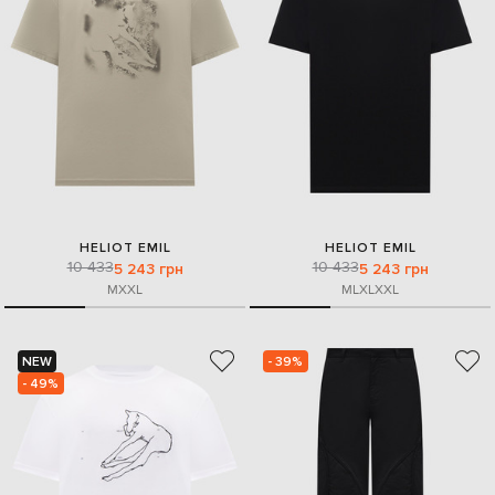
HELIOT EMIL
HELIOT EMIL
10 433
10 433
5 243 грн
5 243 грн
M
XXL
M
L
XL
XXL
NEW
- 39%
- 49%