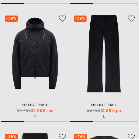
- 39%
- 39%
HELIOT EMIL
HELIOT EMIL
54 496
22 733
32 698 грн
13 651 грн
M
L
- 39%
- 74%