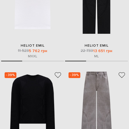
HELIOT EMIL
HELIOT EMIL
11 523
22 733
5 762 грн
13 651 грн
M
XXL
M
L
- 39%
- 39%