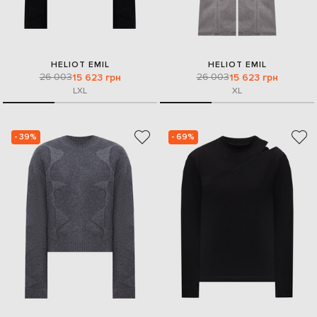
HELIOT EMIL
HELIOT EMIL
26 003
26 003
15 623 грн
15 623 грн
L
XL
XL
- 39%
- 69%