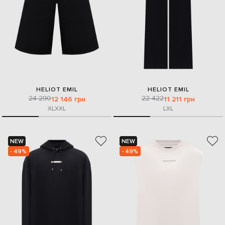
HELIOT EMIL
HELIOT EMIL
24 290
22 422
12 146 грн
11 211 грн
XL
XXL
L
XL
NEW
NEW
- 49%
- 49%