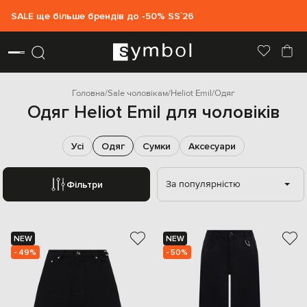
SALE ще більше брендів до -50% SS`26
Головна
Sale чоловікам
Heliot Emil
Одяг
Одяг Heliot Emil для чоловіків
Усі
Одяг
Сумки
Аксесуари
За популярністю
Фільтри
NEW
NEW
- 49%
- 50%