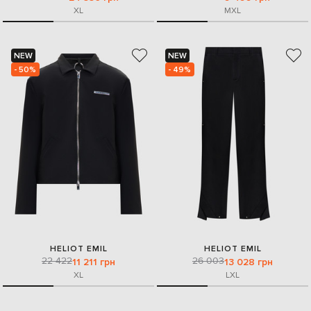
XL
M
XL
NEW
NEW
- 50%
- 49%
HELIOT EMIL
HELIOT EMIL
22 422
26 003
11 211 грн
13 028 грн
XL
L
XL