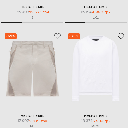
HELIOT EMIL
HELIOT EMIL
26 003
16 194
15 623 грн
4 880 грн
S
L
XL
- 69%
- 70%
HELIOT EMIL
HELIOT EMIL
17 907
18 374
5 399 грн
5 502 грн
M
L
M
L
XL