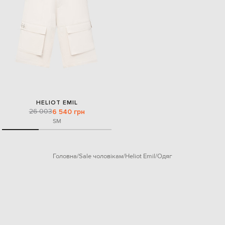
HELIOT EMIL
26 003
6 540 грн
S
M
Головна
Sale чоловікам
Heliot Emil
Одяг