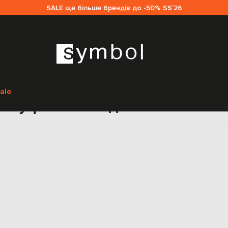
SALE ще більше брендів до -50% SS`26
Головна
Sale чоловікам
Gucci
Взуття
Туфлі
ale
Туфлі Gucci для чоловіків