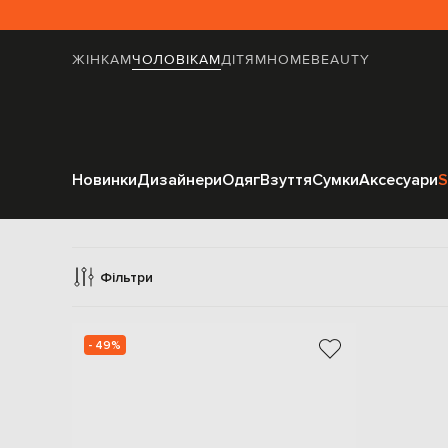
ЖІНКАМ
ЧОЛОВІКАМ
ДІТЯМ
HOME
BEAUTY
Новинки
Дизайнери
Одяг
Взуття
Сумки
Аксесуари
S
Фільтри
- 49%