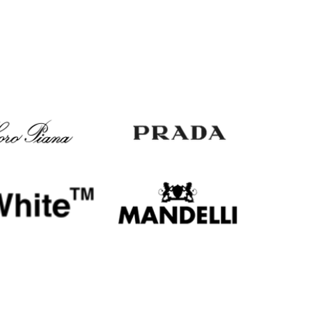
Italy
€
EUR
Latvia
€
EUR
Lithuania
€
EUR
Luxembourg
€
EUR
Netherlands
€
PLN
Poland
zł
EUR
Portugal
€
EUR
Romania
€