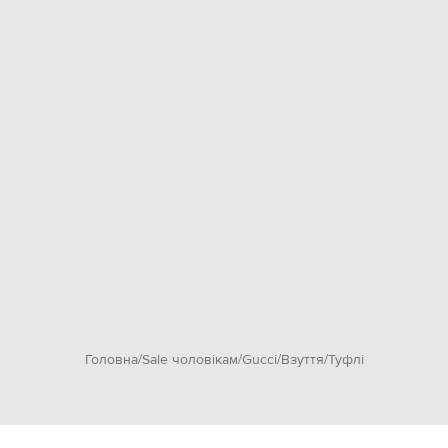
Головна
Sale чоловікам
Gucci
Взуття
Туфлі