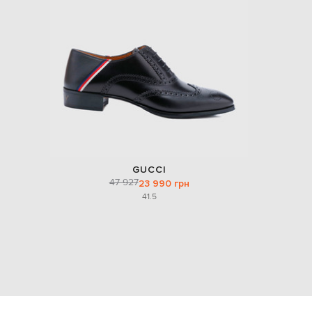
GUCCI
47 927
23 990 грн
41.5