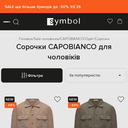
SALE ще більше брендів до -50% SS`26
Головна
Sale чоловікам
CAPOBIANCO
Одяг
Сорочки
Сорочки CAPOBIANCO для
чоловіків
За популярністю
Фільтри
NEW
NEW
- 49%
- 49%