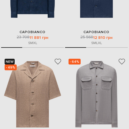
CAPOBIANCO
CAPOBIANCO
23 708
25 568
11 881 грн
12 810 грн
S
M
XL
S
M
L
XL
NEW
- 64%
- 49%