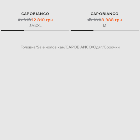
CAPOBIANCO
CAPOBIANCO
25 568
25 568
12 810 грн
8 988 грн
S
M
XXL
M
Головна
Sale чоловікам
CAPOBIANCO
Одяг
Сорочки