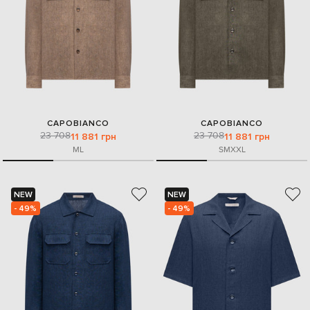
CAPOBIANCO
CAPOBIANCO
23 708
23 708
11 881 грн
11 881 грн
M
L
S
M
XXL
NEW
NEW
- 49%
- 49%