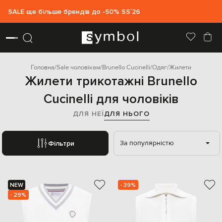
SALE ще більше брендів до -50% SS`26
Головна
Sale чоловікам
Brunello Cucinelli
Одяг
Жилети
Жилети трикотажні Brunello
Cucinelli для чоловіків
ДЛЯ НЕЇ
ДЛЯ НЬОГО
За популярністю
Фільтри
NEW
- 39%
- 29%