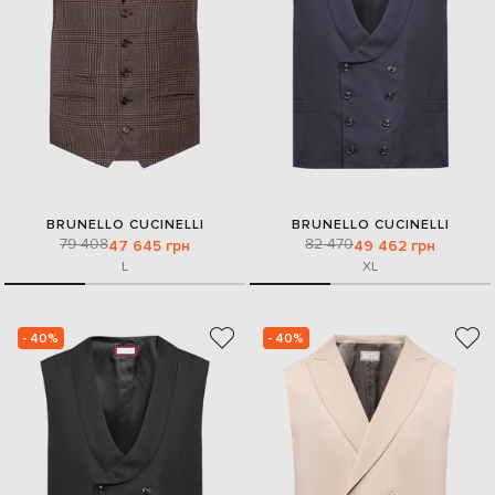
BRUNELLO CUCINELLI
BRUNELLO CUCINELLI
79 408
82 470
47 645 грн
49 462 грн
L
XL
- 40%
- 40%