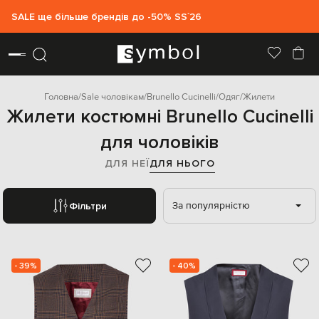
SALE ще більше брендів до -50% SS`26
Головна
Sale чоловікам
Brunello Cucinelli
Одяг
Жилети
Жилети костюмні Brunello Cucinelli
для чоловіків
ДЛЯ НЕЇ
ДЛЯ НЬОГО
За популярністю
Фільтри
- 39%
- 40%