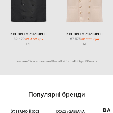
BRUNELLO CUCINELLI
BRUNELLO CUCINELLI
82 470
67 575
49 462 грн
40 535 грн
L
XL
M
Головна
Sale чоловікам
Brunello Cucinelli
Одяг
Жилети
Популярні бренди