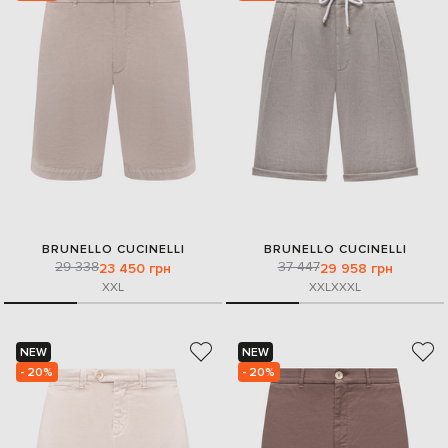
BRUNELLO CUCINELLI
BRUNELLO CUCINELLI
29 338
37 447
23 450 грн
29 958 грн
XXL
XXL
XXXL
NEW
NEW
- 20%
- 20%