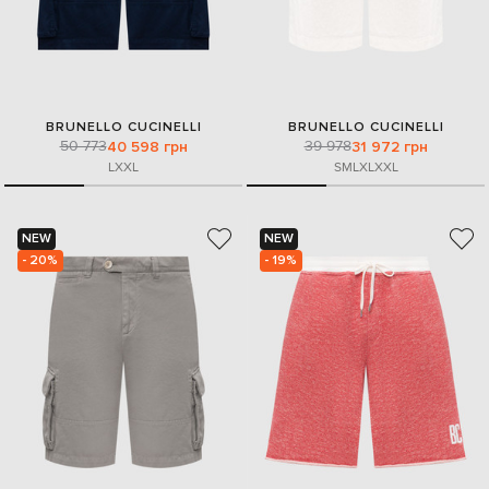
BRUNELLO CUCINELLI
BRUNELLO CUCINELLI
50 773
39 978
40 598 грн
31 972 грн
L
XXL
S
M
L
XL
XXL
NEW
NEW
- 20%
- 19%