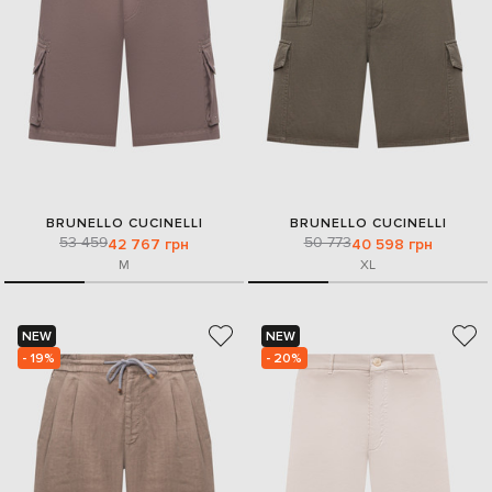
BRUNELLO CUCINELLI
BRUNELLO CUCINELLI
53 459
50 773
42 767 грн
40 598 грн
M
XL
NEW
NEW
- 19%
- 20%