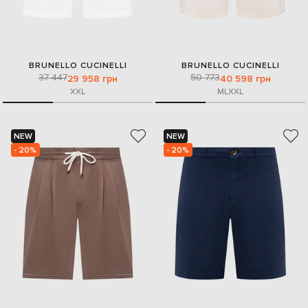
BRUNELLO CUCINELLI
BRUNELLO CUCINELLI
37 447
50 773
29 958 грн
40 598 грн
XXL
M
L
XXL
NEW
NEW
- 20%
- 20%