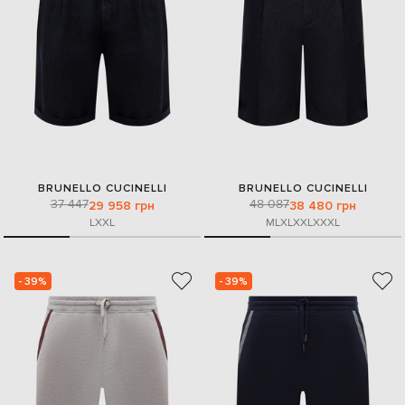
BRUNELLO CUCINELLI
BRUNELLO CUCINELLI
37 447
48 087
29 958 грн
38 480 грн
L
XXL
M
L
XL
XXL
XXXL
- 39%
- 39%