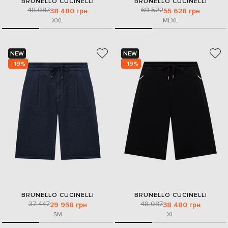
BRUNELLO CUCINELLI
BRUNELLO CUCINELLI
48 087
69 522
38 480 грн
55 628 грн
XXL
M
L
XL
NEW
NEW
- 19%
- 19%
BRUNELLO CUCINELLI
BRUNELLO CUCINELLI
37 447
48 087
29 958 грн
38 480 грн
S
M
XL