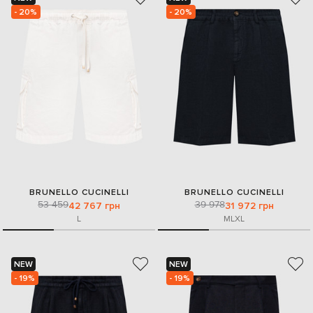
- 20%
- 20%
BRUNELLO CUCINELLI
BRUNELLO CUCINELLI
53 459
39 978
42 767 грн
31 972 грн
L
M
L
XL
NEW
NEW
- 19%
- 19%