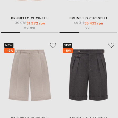
BRUNELLO CUCINELLI
BRUNELLO CUCINELLI
39 978
44 317
31 972 грн
35 433 грн
M
XL
XXL
XXL
NEW
NEW
- 19%
- 19%