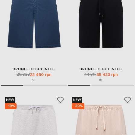
BRUNELLO CUCINELLI
BRUNELLO CUCINELLI
29 338
44 317
23 450 грн
35 433 грн
S
L
XL
NEW
NEW
- 19%
- 20%