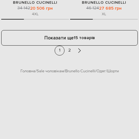
BRUNELLO CUCINELLI
BRUNELLO CUCINELLI
34 142
46 124
20 506 грн
27 685 грн
4XL
XL
Показати ще
15 товарів
1
2
Головна
Sale чоловікам
Brunello Cucinelli
Одяг
Шорти