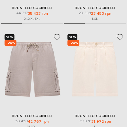
BRUNELLO CUCINELLI
BRUNELLO CUCINELLI
44 317
29 338
35 433 грн
23 450 грн
XL
XXL
4XL
L
XL
NEW
NEW
- 20%
- 20%
BRUNELLO CUCINELLI
BRUNELLO CUCINELLI
53 459
39 978
42 767 грн
31 972 грн
XL
XXL
L