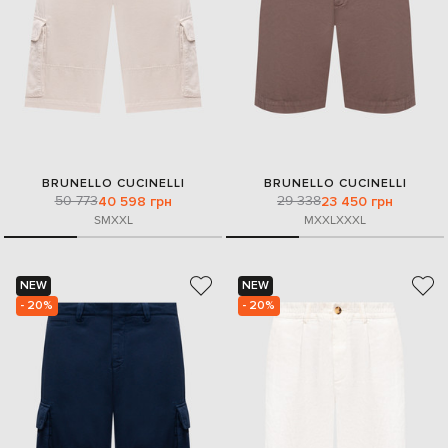
BRUNELLO CUCINELLI
BRUNELLO CUCINELLI
50 773
29 338
40 598 грн
23 450 грн
S
M
XXL
M
XXL
XXXL
NEW
NEW
- 20%
- 20%