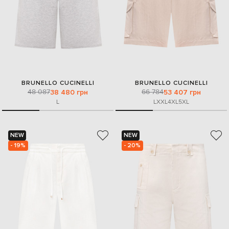
BRUNELLO CUCINELLI
BRUNELLO CUCINELLI
48 087
66 784
38 480 грн
53 407 грн
L
L
XXL
4XL
5XL
NEW
NEW
- 19%
- 20%