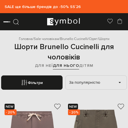
SALE ще більше брендів до -50% SS`26
Головна
Sale чоловікам
Brunello Cucinelli
Одяг
Шорти
Шорти Brunello Cucinelli для
чоловіків
ДЛЯ НЕЇ
ДЛЯ НЬОГО
ДІТЯМ
За популярністю
Фільтри
NEW
NEW
- 20%
- 20%