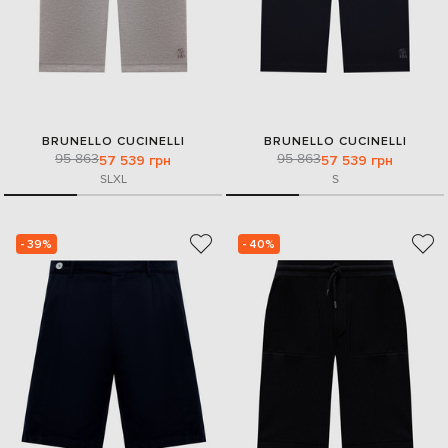
BRUNELLO CUCINELLI
BRUNELLO CUCINELLI
95 863
95 863
57 539 грн
57 539 грн
S
L
XL
S
- 39%
- 40%