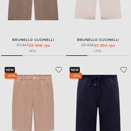
BRUNELLO CUCINELLI
BRUNELLO CUCINELLI
37 447
29 338
29 958 грн
23 450 грн
M
XL
L
XXL
NEW
NEW
- 20%
- 20%