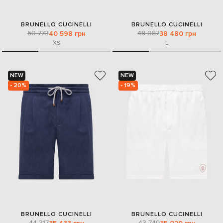
BRUNELLO CUCINELLI
BRUNELLO CUCINELLI
50 773
48 087
40 598 грн
38 480 грн
XS
L
NEW
NEW
- 20%
- 19%
BRUNELLO CUCINELLI
BRUNELLO CUCINELLI
44 317
43 749