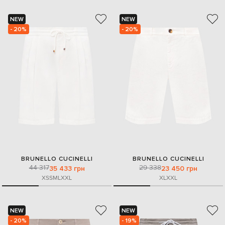
NEW
NEW
- 20%
- 20%
BRUNELLO CUCINELLI
BRUNELLO CUCINELLI
44 317
29 338
35 433 грн
23 450 грн
XS
S
M
L
XXL
XL
XXL
NEW
NEW
- 20%
- 19%