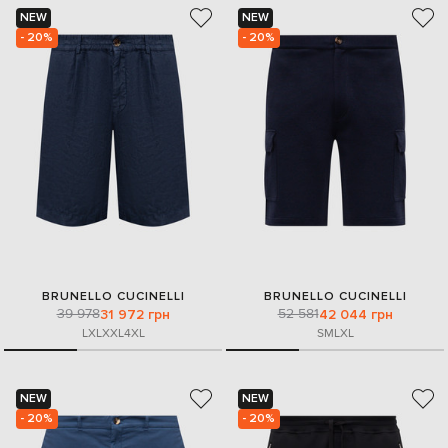
NEW
NEW
- 20%
- 20%
BRUNELLO CUCINELLI
BRUNELLO CUCINELLI
39 978
52 581
31 972 грн
42 044 грн
L
XL
XXL
4XL
S
M
L
XL
NEW
NEW
- 20%
- 20%