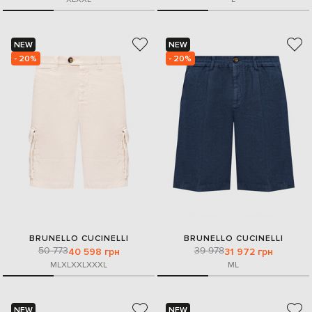
NEW
NEW
- 20%
- 20%
BRUNELLO CUCINELLI
BRUNELLO CUCINELLI
50 773
39 978
40 598 грн
31 972 грн
M
L
XL
XXL
XXXL
M
L
NEW
NEW