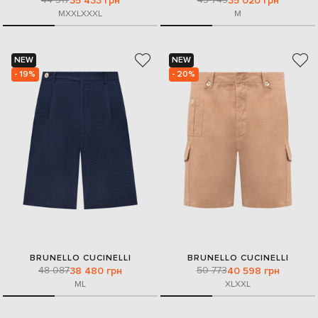
35 433 грн
35 020 грн
M
XXL
XXXL
M
NEW
NEW
- 19%
- 20%
BRUNELLO CUCINELLI
BRUNELLO CUCINELLI
48 087
50 773
38 480 грн
40 598 грн
M
L
XL
XXL