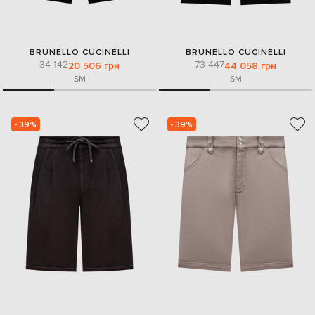
BRUNELLO CUCINELLI
BRUNELLO CUCINELLI
34 142
73 447
20 506 грн
44 058 грн
S
M
S
M
- 39%
- 39%