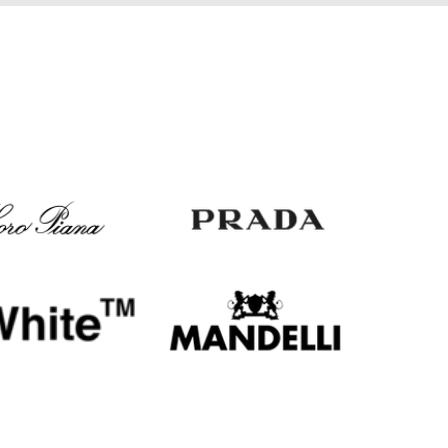
Italy
€
EUR
Latvia
€
EUR
Lithuania
€
EUR
Luxembourg
€
EUR
Netherlands
€
PLN
Poland
zł
EUR
Portugal
€
EUR
Romania
€