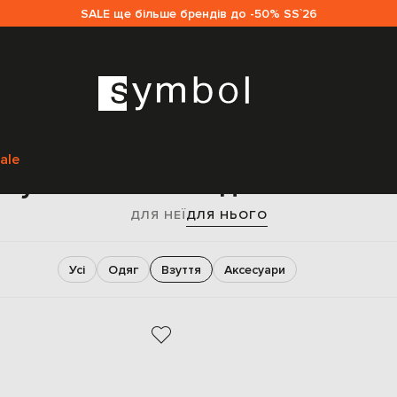
SALE ще більше брендів до -50% SS`26
Головна
Sale чоловікам
Ami Paris
Взуття
ale
зуття Ami Paris для чоловік
ДЛЯ НЕЇ
ДЛЯ НЬОГО
Усі
Одяг
Взуття
Аксесуари