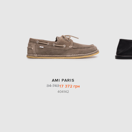
AMI PARIS
34 743
17 372 грн
40
41
42