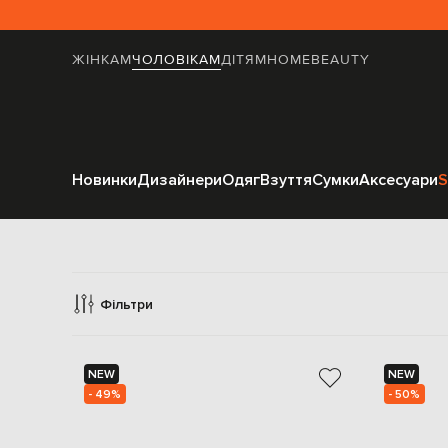
ЖІНКАМ
ЧОЛОВІКАМ
ДІТЯМ
HOME
BEAUTY
Новинки
Дизайнери
Одяг
Взуття
Сумки
Аксесуари
S
В
Фільтри
NEW
NEW
- 49%
- 50%