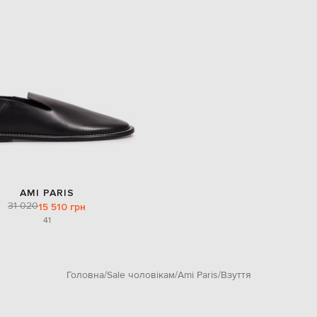
AMI PARIS
31 020
15 510 грн
41
Головна
Sale чоловікам
Ami Paris
Взуття