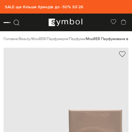
SALE ще більше брендів до -50% SS`26
Головна
Beauty
MooRER
Парфумерія
Парфуми
MooRER Парфумована вода