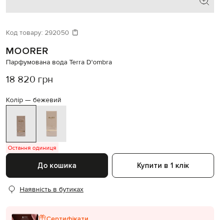
Код товару:
292050
MOORER
Парфумована вода Terra D'ombra
18 820 грн
Колір —
бежевий
Остання одиниця
До кошика
Купити в 1 клік
Наявність в бутиках
Сертифікати