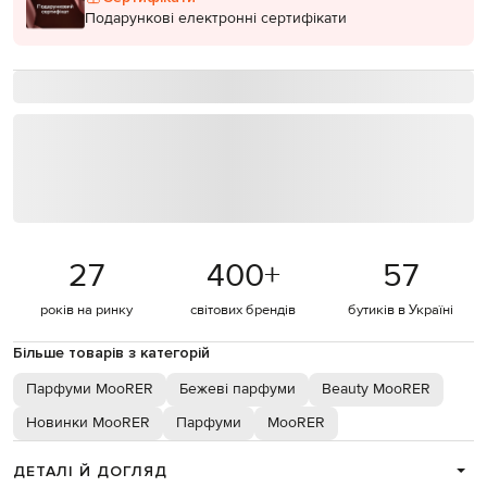
Подарункові електронні сертифікати
27
400
+
57
років на ринку
світових брендів
бутиків в Україні
Більше товарів з категорій
Парфуми MooRER
Бежеві парфуми
Beauty MooRER
Новинки MooRER
Парфуми
MooRER
ДЕТАЛІ Й ДОГЛЯД