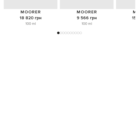
MOORER
MOORER
M
18 820 грн
9 566 грн
15 
100 ml
100 ml