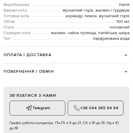
Виробництво
Італія
Базова нота
мускатний горіх, жасмин і гурджум
Головна нота
коріандр, лимон, мускатний горіх
Об'єм
100 мл
Стать
чоловічий
Середня нота
жасмин, чайна троянда, італійська; шкіра
Тип
парфумована вода
ОПЛАТА І ДОСТАВКА
ПОВЕРНЕННЯ І ОБМІН
ЗВʼЯЗАТИСЯ З НАМИ
Telegram
+38 044 365 94 94
Графік роботи колцентру:
Пн-Пт з 9 до 21, Сб з 10 до 19, Нд з 10
до 18