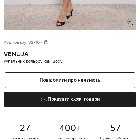
ШУКАЄТЕ НОВИЙ ОБРАЗ?
Давайте підберемо щось ще
Код товару:
327107
VENUJA
Схожі товари
Купальник кольору хакі Body
Повідомити про наявність
Показати схожі товари
27
400
+
57
років на ринку
світових брендів
бутиків в Україні