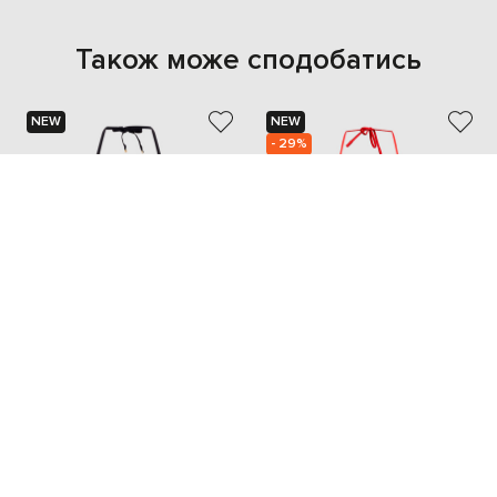
Також може сподобатись
NEW
NEW
- 29%
DOLCE&GABBANA
VENUJA
8 532
27 195 грн
5 998 грн
L
S
L