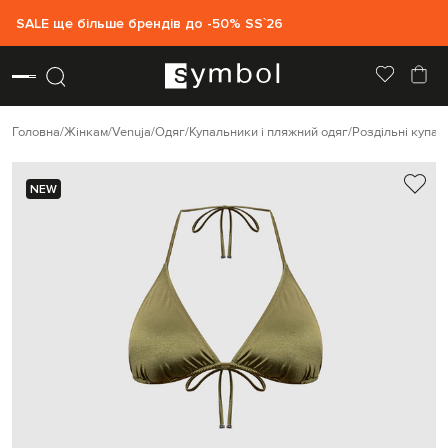
SALE ще більше брендів до -50% SS`26
Головна
Жінкам
Venuja
Одяг
Купальники і пляжний одяг
Роздільні купал
NEW