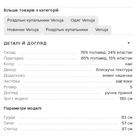
Більше товарів з категорій
Роздільні купальники Venuja
Одяг Venuja
Новинки Venuja
Роздільні купальники
Venuja
ДЕТАЛІ Й ДОГЛЯД
Склад
76% поліамід, 24% еластан
Підкладка
85% поліамід, 15% еластан
Колір
хакі
Декор
блискуча текстура
Додатково
знімні чашечки
Застібка
зав'язки
Розмір
S
Догляд
ручне прання
Зріст моделі
180 см
Параметри моделі
Груди:
83 см
Талія:
57 см
Стегна:
87 см