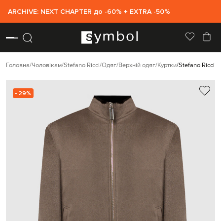
ARCHIVE: NEXT CHAPTER до -60% + EXTRA -50%
Головна
Чоловікам
Stefano Ricci
Одяг
Верхній одяг
Куртки
Stefano Ricci 
- 29%