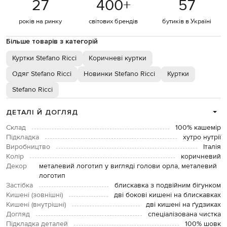
27
400
+
57
років на ринку
світових брендів
бутиків в Україні
Більше товарів з категорій
Куртки Stefano Ricci
Коричневі куртки
Одяг Stefano Ricci
Новинки Stefano Ricci
Куртки
Stefano Ricci
ДЕТАЛІ Й ДОГЛЯД
Склад
100% кашемір
Підкладка
хутро нутрії
Виробництво
Італія
Колір
коричневий
Декор
металевий логотип у вигляді голови орла, металевий
логотип
Застібка
блискавка з подвійним бігунком
Кишені (зовнішні)
дві бокові кишені на блискавках
Кишені (внутрішні)
дві кишені на ґудзиках
Догляд
спеціалізована чистка
Підкладка деталей
100% шовк