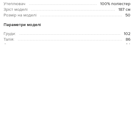
Утеплювач
100% поліестер
Зріст моделі
187 см
Розмір на моделі
50
Параметри моделі
Груди:
102
Талія:
86
Стегна:
94
ОПЛАТА І ДОСТАВКА
ПОВЕРНЕННЯ І ОБМІН
ЗВʼЯЗАТИСЯ З НАМИ
Telegram
+38 044 365 94 94
Графік роботи колцентру:
Пн-Пт з 9 до 21, Сб з 10 до 19, Нд з 10