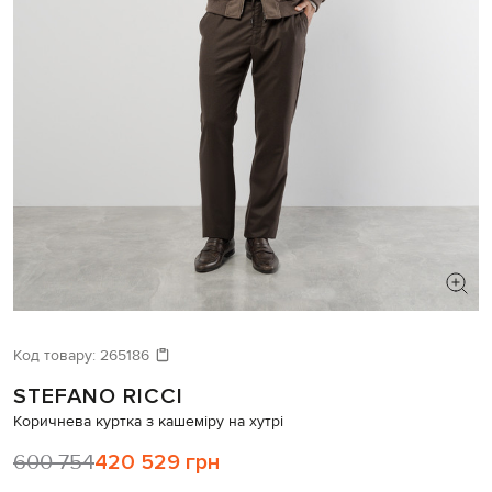
ШУКАЄТЕ НОВИЙ ОБРАЗ?
Давайте підберемо щось ще
Код товару:
265186
STEFANO RICCI
Схожі товари
Коричнева куртка з кашеміру на хутрі
600 754
420 529 грн