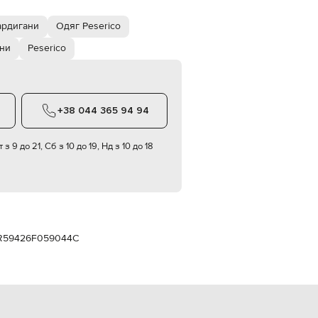
Italy
€
ардигани
Одяг Peserico
EUR
Latvia
ни
Peserico
€
EUR
Lithuania
€
+38 044 365 94 94
EUR
Luxembourg
€
 з 9 до 21, Сб з 10 до 19, Нд з 10 до 18
EUR
Netherlands
€
PLN
Poland
zł
R59426F059044C
EUR
Portugal
€
EUR
Romania
€