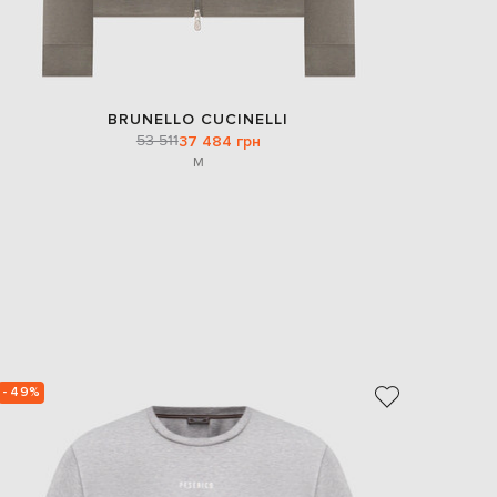
BRUNELLO CUCINELLI
53 511
37 484 грн
M
- 49%
- 40%