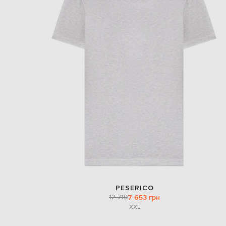
PESERICO
12 719
7 653 грн
XXL