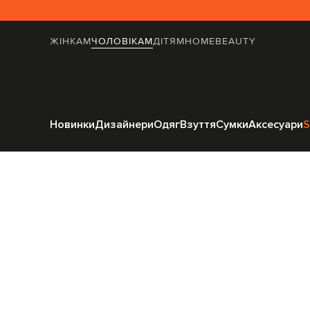
ЖІНКАМ
ЧОЛОВІКАМ
ДІТЯМ
HOME
BEAUTY
Головна
Чоловік
Новинки
Дизайнери
Одяг
Взуття
Сумки
Аксесуари
S