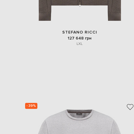
STEFANO RICCI
127 648 грн
L
XL
- 39%