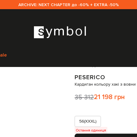
ARCHIVE: NEXT CHAPTER до -60% + EXTRA -50%
ам
Peserico
Одяг
Кардигани
Peserico Кардиган кольору хакі з вовни
ale
Код товару:
304746
PESERICO
Кардиган кольору хакі з вовни
35 312
21 198 грн
56(XXXL)
Остання одиниця