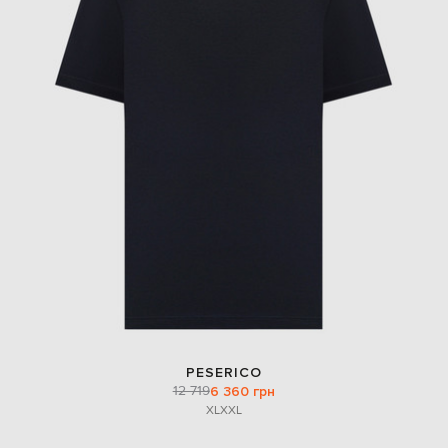
PESERICO
12 719
6 360 грн
XL
XXL