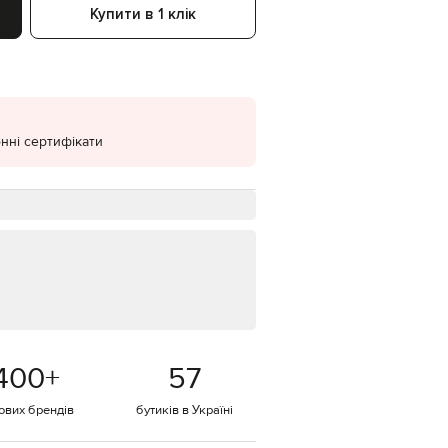
Купити в 1 клік
EUR
Denmark
€
EUR
Estonia
€
нні сертифікати
EUR
Finland
€
EUR
France
€
EUR
Germany
€
EUR
Greece
€
400
+
57
EUR
Hungary
€
тових брендів
бутиків в Україні
EUR