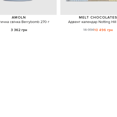
AMOLN
MELT CHOCOLATE
ична свічка Berrybomb 270 г
Адвент календар Notting Hil
14 994
3 362 грн
10 496 грн