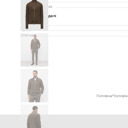
Зріст моделі:
Розмір на моделі:
Параметри моделі
Груди:
Талія:
Стегна:
Головна
Чоловік