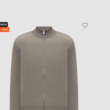
EUR
Slovakia
€
EUR
Slovenia
NEW
€
- 29%
EUR
Spain
€
EUR
Sweden
€
UAH
Ukraine
₴
EUR
Other
€