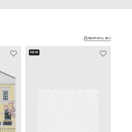
Дивитись всі
NEW
- 49%