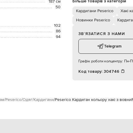
Більше товарів з категорій
187 см
50
Кардигани Peserico
Хакі к
Новинки Peserico
Кардига
102
86
ЗВʼЯЗАТИСЯ З НАМИ
94
Telegram
Графік роботи колцентру:
Пн-Пт
Код товару:
304746
ам
Peserico
Одяг
Кардигани
Peserico Кардиган кольору хакі з вовни