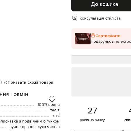
До кошика
Консультація стиліста
Сертифікати
Подарункові електро
Показати схожі товари
ННЯ І ОБМІН
100% вовна
27
Італія
хакі
років на ринку
сві
блискавка з подвійним бігунком
ручне прання, суха чистка