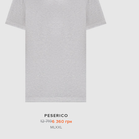
PESERICO
12 719
6 360 грн
M
L
XXL