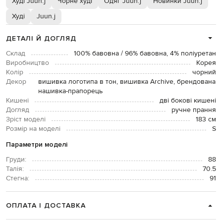
Худі Juun.j
Чорне худі
Одяг Juun.j
Новинки Juun.j
Худі
Juun.j
ДЕТАЛІ Й ДОГЛЯД
Склад
100% бавовна / 96% бавовна, 4% поліуретан
Виробництво
Корея
Колір
чорний
Декор
вишивка логотипа в тон, вишивка Archive, брендована
нашивка-прапорець
Кишені
дві бокові кишені
Догляд
ручне прання
Зріст моделі
183 см
Розмір на моделі
S
Параметри моделі
Груди:
88
Талія:
70.5
Стегна:
91
ОПЛАТА І ДОСТАВКА