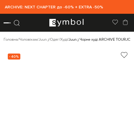
ARCHIVE: NEXT CHAPTER до -60% + EXTRA -50%
Головна
Чоловікам
Juun.j
Одяг
Худі
Juun.j Чорне худі ARCHIVE TOUR
JC5
- 40%