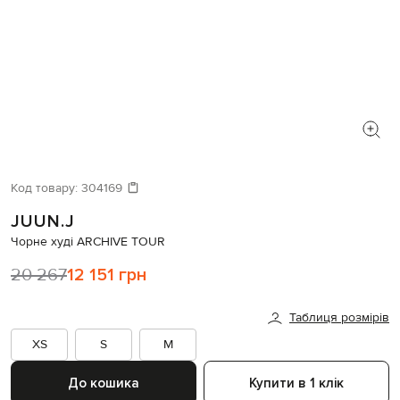
Код товару:
304169
JUUN.J
Чорне худі ARCHIVE TOUR
20 267
12 151 грн
Таблиця розмірів
XS
S
M
До кошика
Купити в 1 клік