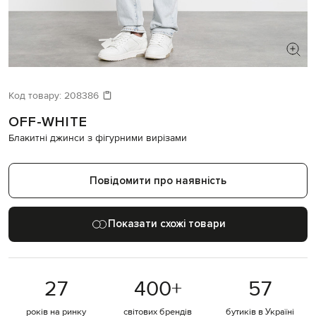
ШУКАЄТЕ НОВИЙ ОБРАЗ?
Давайте підберемо щось ще
Код товару:
208386
OFF-WHITE
Схожі товари
Блакитні джинси з фігурними вирізами
Повідомити про наявність
Показати схожі товари
27
400
+
57
років на ринку
світових брендів
бутиків в Україні