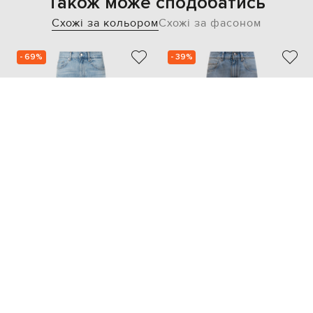
Також може сподобатись
Схожі за кольором
Схожі за фасоном
- 69%
- 39%
HELMUT LANG
BRUNELLO CUCINELLI
24 042
66 849
7 238 грн
40 120 грн
S
M