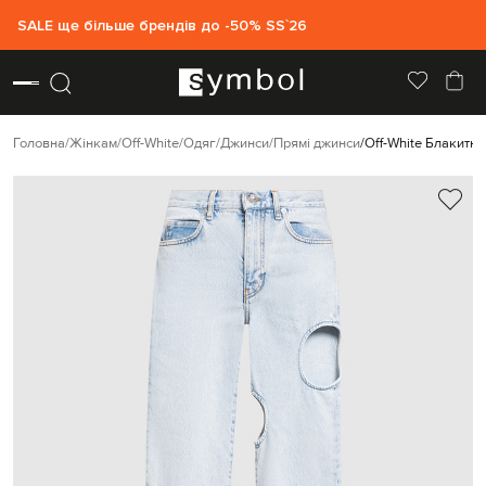
SALE ще більше брендів до -50% SS`26
Головна
Жінкам
Off-White
Одяг
Джинси
Прямі джинси
Off-White Блакитні