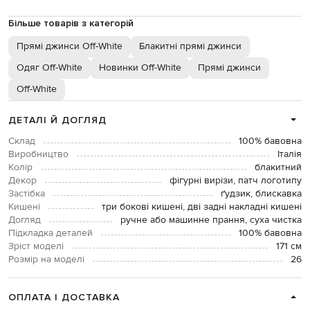
Більше товарів з категорій
Прямі джинси Off-White
Блакитні прямі джинси
Одяг Off-White
Новинки Off-White
Прямі джинси
Off-White
ДЕТАЛІ Й ДОГЛЯД
Склад
100% бавовна
Виробництво
Італія
Колір
блакитний
Декор
фігурні вирізи, патч логотипу
Застібка
ґудзик, блискавка
Кишені
три бокові кишені, дві задні накладні кишені
Догляд
ручне або машинне прання, суха чистка
Підкладка деталей
100% бавовна
Зріст моделі
171 см
Розмір на моделі
26
ОПЛАТА І ДОСТАВКА