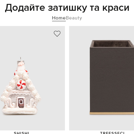
Додайте затишку та краси
Home
Beauty
SHISHI
TREESSECI