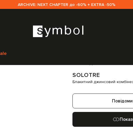
ARCHIVE: NEXT CHAPTER до -60% + EXTRA -50%
Одяг
Комбінезони
Solotre Блакитний джинсовий комбінезон з ефек
ale
Код товару:
334811
SOLOTRE
Блакитний джинсовий комбінез
Повідоми
Показ