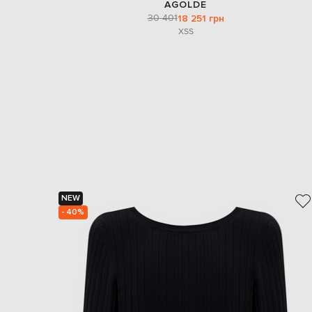
AGOLDE
30 401
18 251 грн
XS
S
NEW
- 40%