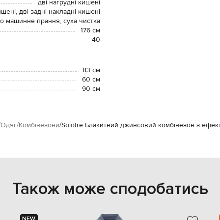
дві нагрудні кишені
ишені, дві задні накладні кишені
о машинне прання, суха чистка
176 см
40
83 см
60 см
90 см
Одяг
Комбінезони
Solotre Блакитний джинсовий комбінезон з ефек
Також може сподобатись
NEW