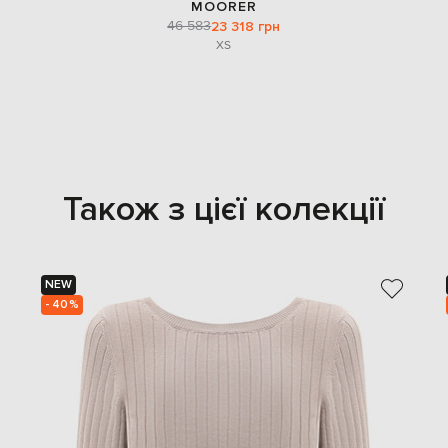
MOORER
46 583
23 318 грн
XS
Також з цієї колекції
NEW
- 40%