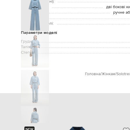
Кишені (зовнішні):
Кишені штанів:
дві бокові к
Догляд:
ручне аб
Зріст моделі:
Розмір на моделі:
Параметри моделі
Груди:
Талія:
Стегна:
Головна
Жінкам
Solotre
NEW