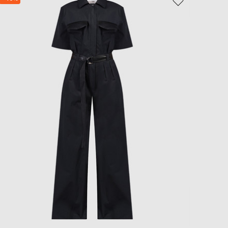
- 49%
EUR
Slovakia
€
EUR
Slovenia
€
EUR
Spain
€
EUR
Sweden
€
UAH
Ukraine
₴
EUR
Other
€