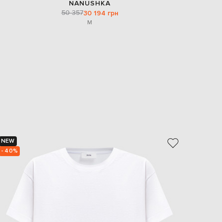
NANUSHKA
50 357
30 194 грн
M
NEW
NEW
- 40%
- 39%