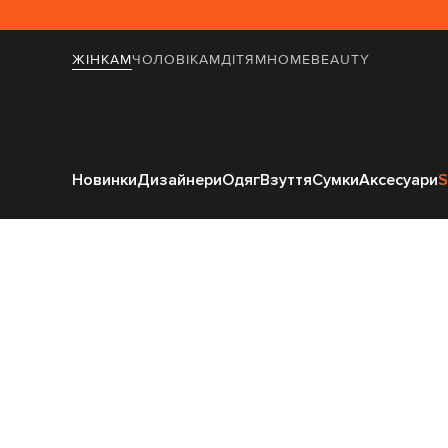
ЖІНКАМ
ЧОЛОВІКАМ
ДІТЯМ
HOME
BEAUTY
Головна
Жінкам
Solotre
Новинки
Дизайнери
Одяг
Взуття
Сумки
Аксесуари
S