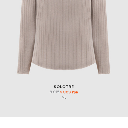
SOLOTRE
8 015
4 809 грн
M
L