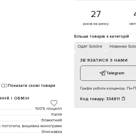
27
років на ринку
сві
Більше товарів з категорій
Одяг Solotre
Новинки Solo
ЗВʼЯЗАТИСЯ З НАМИ
Telegram
Показати схожі товари
Графік роботи колцентру:
Пн-Пт
ННЯ І ОБМІН
Код товару:
334811
100% ліоцелл
Італія
блакитний
тч логотипа, вишивка монограми
блискавка