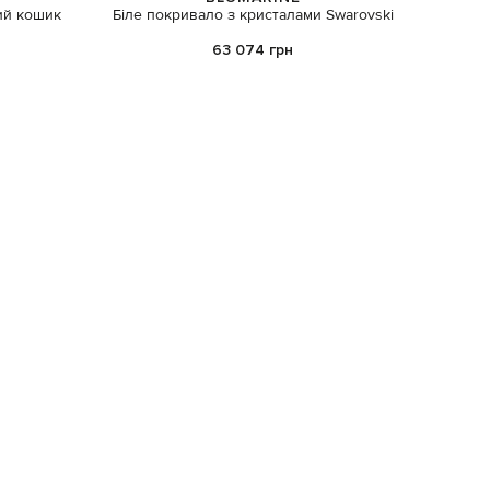
ий кошик
Біле покривало з кристалами Swarovski
Корич
63 074 грн