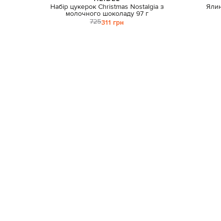
Набір цукерок Christmas Nostalgia з
Ялин
молочного шоколаду 97 г
725
311 грн