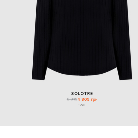
SOLOTRE
8 015
4 809 грн
S
M
L