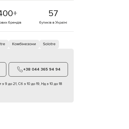
EUR
400
+
57
Denmark
€
тових брендів
бутиків в Україні
EUR
Estonia
€
EUR
tre
Комбінезони
Solotre
Finland
€
EUR
France
€
+38 044 365 94 94
EUR
Germany
€
 з 9 до 21, Сб з 10 до 19, Нд з 10 до 18
EUR
Greece
€
EUR
Hungary
€
EUR