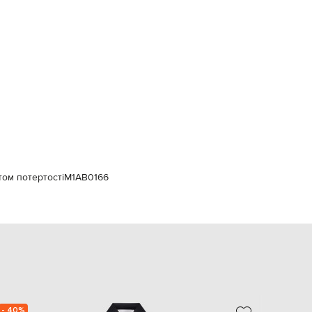
Italy
€
EUR
Latvia
€
EUR
Lithuania
€
EUR
Luxembourg
€
EUR
Netherlands
€
том потертості
M1AB0166
PLN
Poland
zł
EUR
Portugal
€
EUR
Romania
€
- 40%
NEW