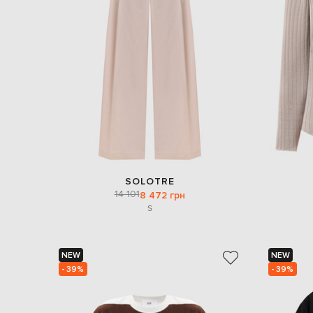
SOLOTRE
14 101
8 472 грн
S
NEW
NEW
- 39%
- 39%