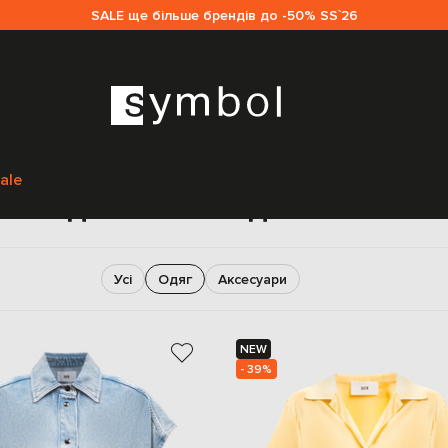
SALE ще більше брендів до -50% SS`26
Головна
Жінкам
Solotre
Одяг
ale
Одяг Solotre для жінок
Усі
Одяг
Аксесуари
NEW
- 39%