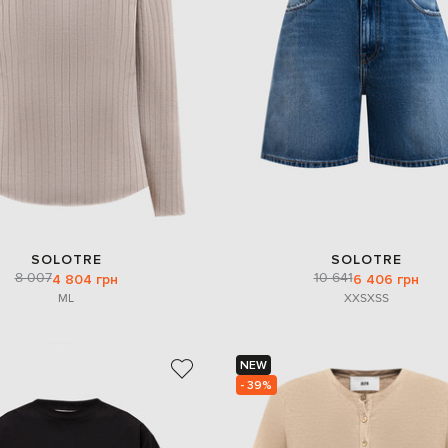
SOLOTRE
SOLOTRE
8 007
10 641
4 804 грн
6 406 грн
M
L
XXS
XS
S
NEW
- 39%