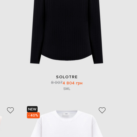
Italy
€
EUR
Latvia
€
EUR
Lithuania
€
EUR
Luxembourg
€
EUR
Netherlands
SOLOTRE
€
8 007
4 804 грн
S
M
L
PLN
Poland
zł
EUR
NEW
Portugal
€
- 40%
EUR
Romania
€