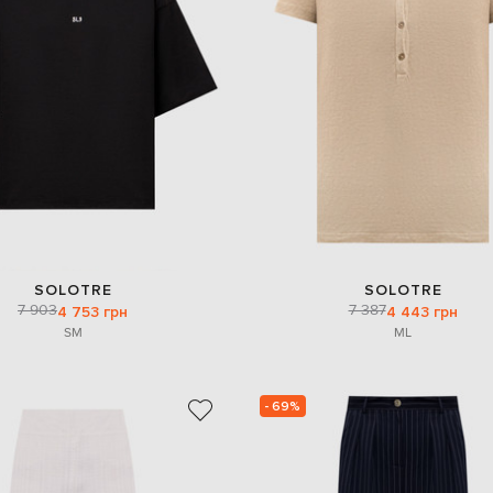
SOLOTRE
SOLOTRE
7 903
7 387
4 753 грн
4 443 грн
S
M
M
L
- 69%