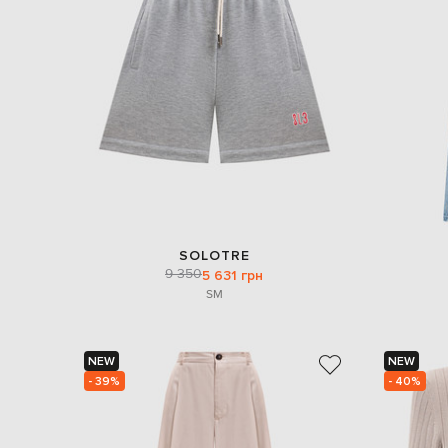
SOLOTRE
9 350
5 631 грн
S
M
NEW
NEW
- 39%
- 40%