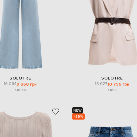
SOLOTRE
SOLOTRE
16 064
18 027
9 660 грн
10 796 грн
XXS
XS
XXS
S
NEW
- 39%