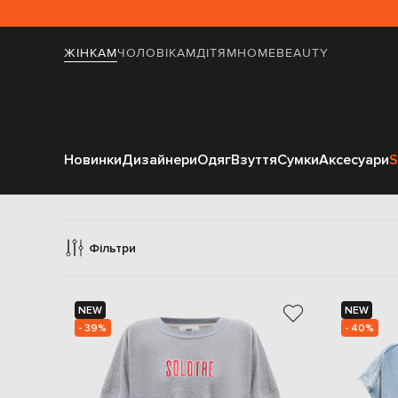
ЖІНКАМ
ЧОЛОВІКАМ
ДІТЯМ
HOME
BEAUTY
Новинки
Дизайнери
Одяг
Взуття
Сумки
Аксесуари
S
Фільтри
NEW
NEW
- 39%
- 40%