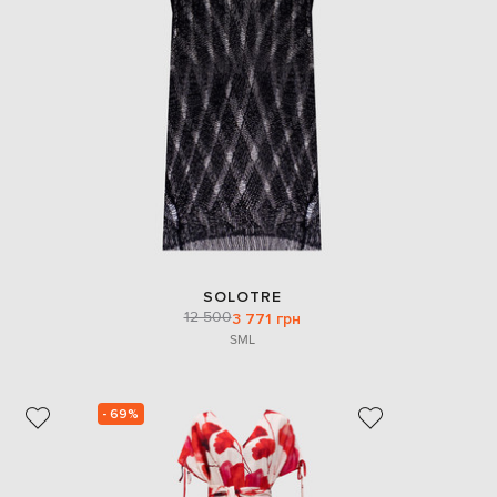
SOLOTRE
12 500
3 771 грн
S
M
L
- 69%