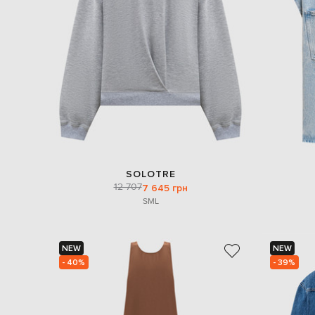
SOLOTRE
12 707
7 645 грн
S
M
L
NEW
NEW
- 40%
- 39%