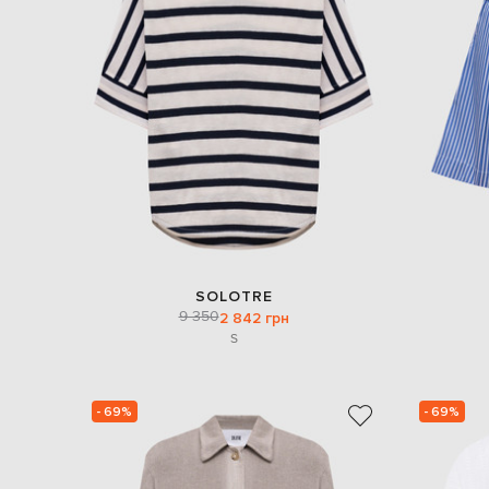
SOLOTRE
9 350
2 842 грн
S
- 69%
- 69%