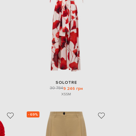
SOLOTRE
30 784
9 246 грн
XS
S
M
- 69%