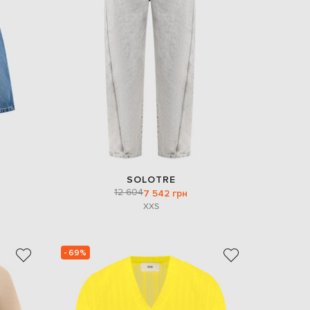
SOLOTRE
12 604
7 542 грн
XXS
- 69%