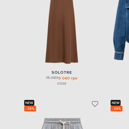
SOLOTRE
15 083
9 040 грн
XS
S
M
NEW
NEW
- 39%
- 39%