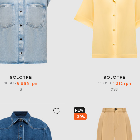
SOLOTRE
SOLOTRE
16 477
18 853
9 866 грн
11 312 грн
S
XS
S
NEW
- 39%