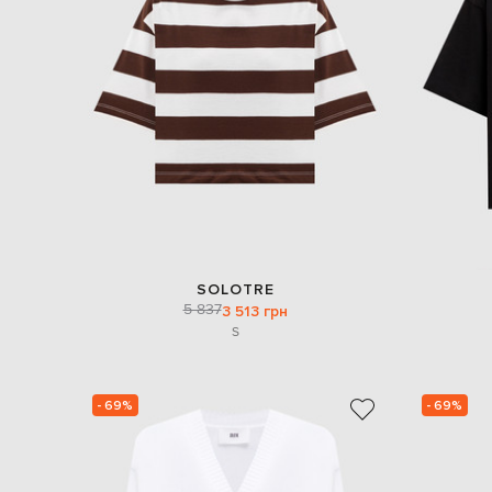
SOLOTRE
5 837
3 513 грн
S
- 69%
- 69%