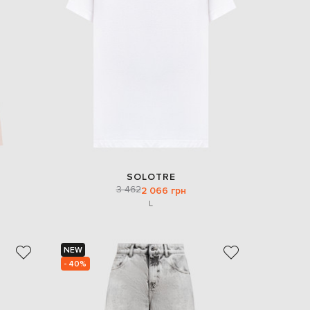
EUR
Slovakia
€
EUR
Slovenia
€
EUR
Spain
€
EUR
Sweden
€
SOLOTRE
UAH
Ukraine
3 462
2 066 грн
₴
L
EUR
Other
€
NEW
- 40%