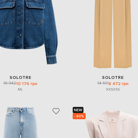
SOLOTRE
SOLOTRE
16 942
14 101
10 176 грн
8 472 грн
M
L
XXS
XS
S
NEW
- 40%