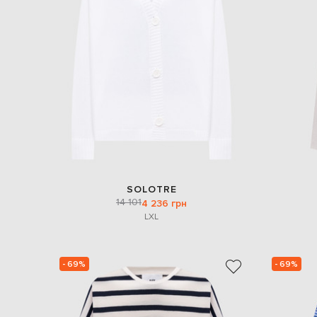
SOLOTRE
14 101
4 236 грн
L
XL
- 69%
- 69%