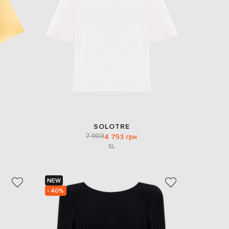
EUR
Denmark
€
EUR
Estonia
€
EUR
Finland
€
EUR
France
€
SOLOTRE
7 903
4 753 грн
EUR
Germany
S
L
€
EUR
Greece
€
NEW
- 40%
EUR
Hungary
€
EUR