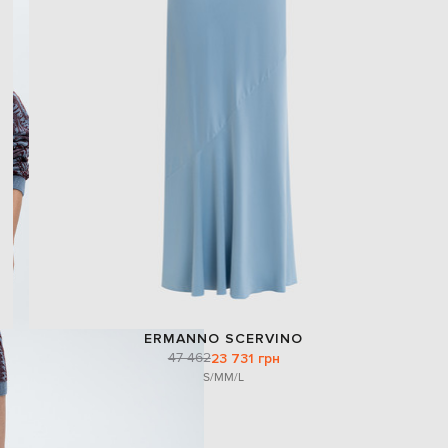
ERMANNO SCERVINO
47 462
23 731 грн
S/M
M/L