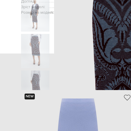
Догляд:
Зріст моделі:
Розмір на моделі:
Головна
Жінкам
Etro
Одяг
NEW