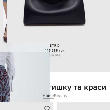
ETRO
145 588 грн
one size
Додайте затишку та краси
Home
Beauty