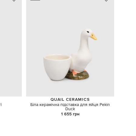
QUAIL CERAMICS
l
Біла керамічна підставка для яйця Pekin
Червон
Duck
1 655 грн