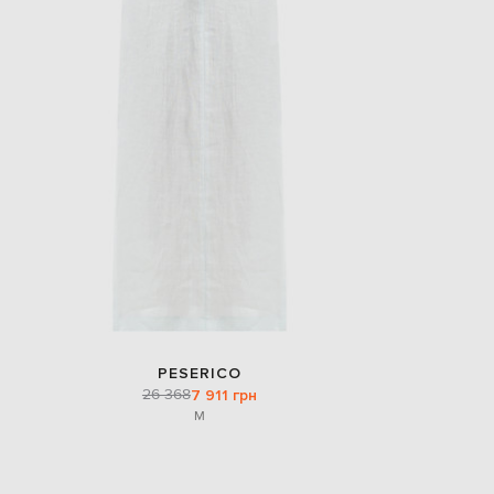
EUR
Slovakia
€
EUR
Slovenia
€
EUR
Spain
€
EUR
Sweden
€
UAH
Ukraine
₴
EUR
Other
€
PESERICO
26 368
7 911 грн
M