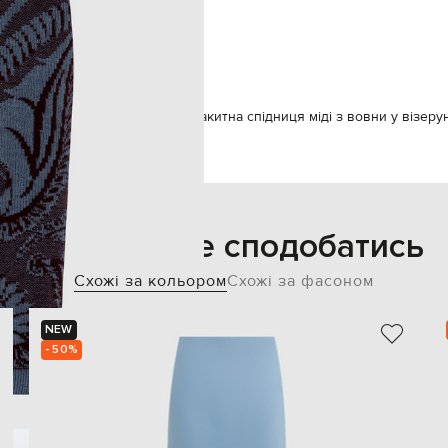
суха чистка
180 см
40
Спідниці
Спідниці прямі
Etro Блакитна спідниця міді з вовни у візер
Також може сподобатись
Схожі за кольором
Схожі за фасоном
NEW
- 50%