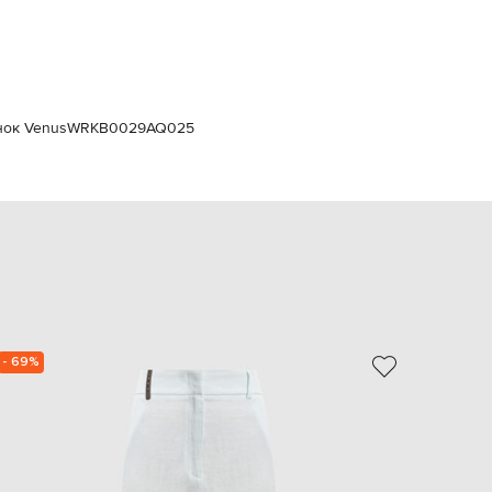
Italy
€
EUR
Latvia
€
EUR
унок Venus
WRKB0029AQ025
Lithuania
€
EUR
Luxembourg
€
EUR
Netherlands
€
PLN
Poland
zł
- 69%
- 39%
EUR
Portugal
€
EUR
Romania
€