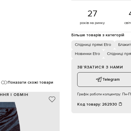
27
років на ринку
сві
Більше товарів з категорій
Спідниці прямі Etro
Блакит
Новинки Etro
Спідниці пря
ЗВʼЯЗАТИСЯ З НАМИ
Telegram
Показати схожі товари
Графік роботи колцентру:
Пн-Пт
ННЯ І ОБМІН
Код товару:
262930
100% вовна
Італія
блакитний, бордовий
зерунок Venus, ефект вивороту
еластичний пояс