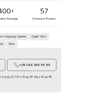
EUR
400
+
57
Denmark
€
тових брендів
бутиків в Україні
EUR
Estonia
€
EUR
ні спідниці прямі
Одяг Etro
Finland
€
мі
Etro
EUR
France
€
EUR
+38 044 365 94 94
Germany
€
 з 9 до 21, Сб з 10 до 19, Нд з 10 до 18
EUR
Greece
€
EUR
Hungary
€
EUR