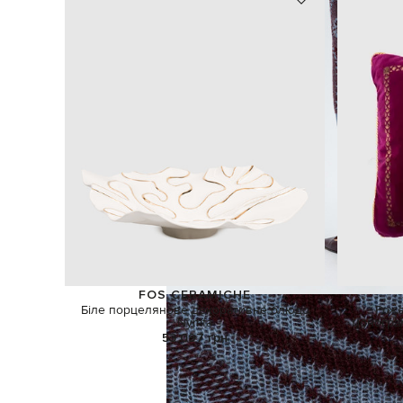
FOS CERAMICHE
Біле порцелянове декоративне блюдо
Роже
Nymfa
моногра
53 097 грн