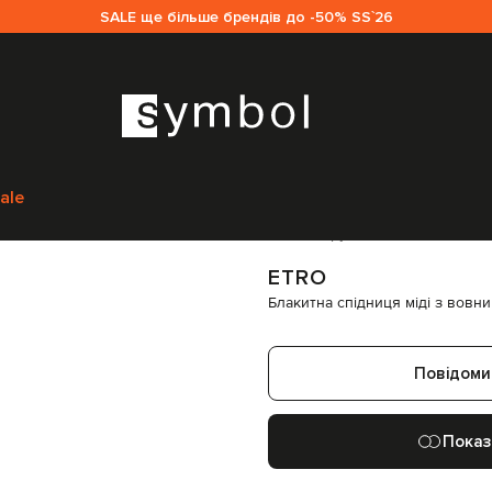
SALE ще більше брендів до -50% SS`26
Спідниці
Спідниці прямі
Etro Блакитна спідниця міді з вовни у візер
ale
Код товару:
262930
ETRO
Блакитна спідниця міді з вовни
Повідоми
Показ