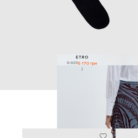
ETRO
8 635
5 170 грн
2