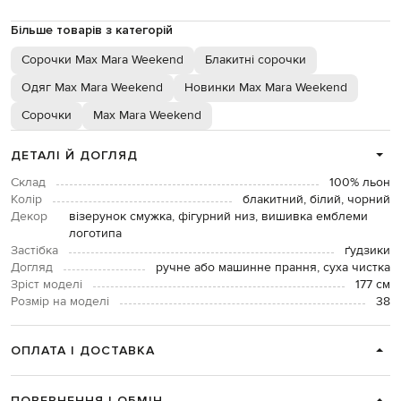
Більше товарів з категорій
Сорочки Max Mara Weekend
Блакитні сорочки
Одяг Max Mara Weekend
Новинки Max Mara Weekend
Сорочки
Max Mara Weekend
ДЕТАЛІ Й ДОГЛЯД
Склад
100% льон
Колір
блакитний, білий, чорний
Декор
візерунок смужка, фігурний низ, вишивка емблеми
логотипа
Застібка
ґудзики
Догляд
ручне або машинне прання, суха чистка
Зріст моделі
177 см
Розмір на моделі
38
ОПЛАТА І ДОСТАВКА
ПОВЕРНЕННЯ І ОБМІН