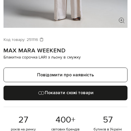
ШУКАЄТЕ НОВИЙ ОБРАЗ?
Давайте підберемо щось ще
Код товару:
251116
MAX MARA WEEKEND
Схожі товари
Блакитна сорочка LARI з льону в смужку
Повідомити про наявність
Показати схожі товари
27
400
+
57
років на ринку
світових брендів
бутиків в Україні