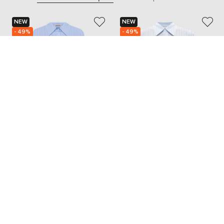
NEW
NEW
- 49%
- 49%
SIMKHAI
TWINSET
17 527
11 013
8 790 грн
5 533 грн
M
XXS
XS
S