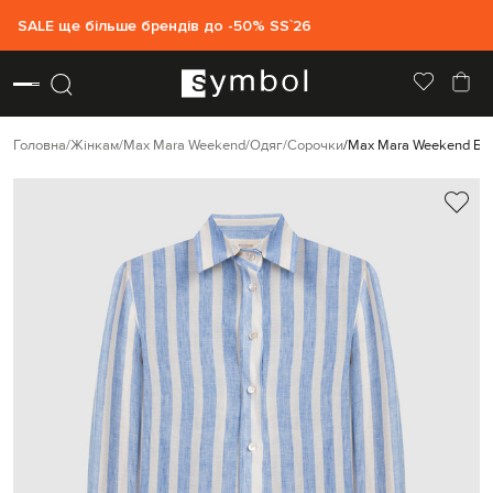
SALE ще більше брендів до -50% SS`26
Головна
Жінкам
Max Mara Weekend
Одяг
Сорочки
Max Mara Weekend Бла