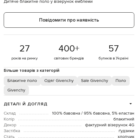
Дитяче блакитне поло у візерунок емблеми
Повідомити про наявність
27
400
+
57
років на ринку
світових брендів
бутиків в Україні
Більше товарів з категорій
Блакитне поло
Одяг Givenchy
Sale Givenchy
Поло
Givenchy
ДЕТАЛІ Й ДОГЛЯД
Склад
100% бавовна / 95% бавовна, 5% еластан
Колір
блакитний
Декор
фактурний візерунок 4G
Застібка
ґудзики
Стать
хлопчик