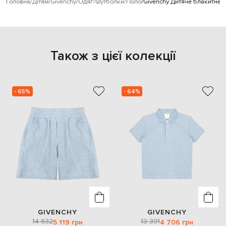
Головна
Дітям
Givenchy
Одяг
Футболки
Поло
Givenchy Дитяче блакитне 
Також з цієї колекції
- 65%
- 64%
GIVENCHY
GIVENCHY
14 632
13 391
5 119 грн
4 706 грн