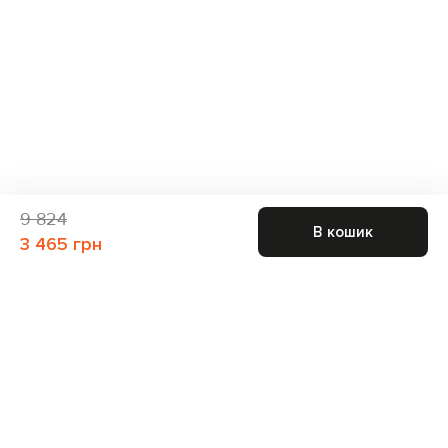
9 824
В кошик
3 465 грн
Приєднуйтесь до нас і отримайте доступ до