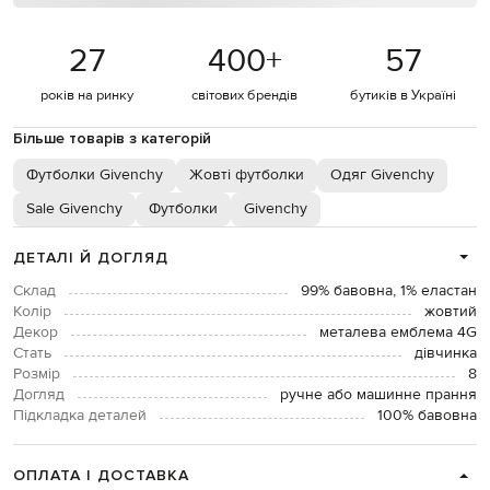
27
400
+
57
років на ринку
світових брендів
бутиків в Україні
Більше товарів з категорій
Футболки Givenchy
Жовті футболки
Одяг Givenchy
Sale Givenchy
Футболки
Givenchy
ДЕТАЛІ Й ДОГЛЯД
Склад
99% бавовна, 1% еластан
Колір
жовтий
Декор
металева емблема 4G
Стать
дівчинка
Розмір
8
Догляд
ручне або машинне прання
Підкладка деталей
100% бавовна
ОПЛАТА І ДОСТАВКА