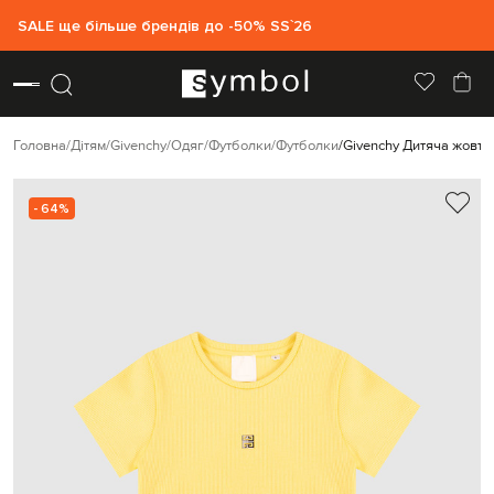
SALE ще більше брендів до -50% SS`26
Головна
Дітям
Givenchy
Одяг
Футболки
Футболки
Givenchy Дитяча жовта
- 64%