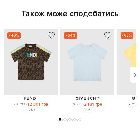
Також може сподобатись
- 40%
- 64%
- 65%
FENDI
GIVENCHY
GI
20 502
6 228
7 890
12 301 грн
2 181 грн
5Y
6Y
18M