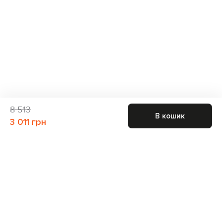
8 513
В кошик
3 011 грн
Приєднуйтесь до нас і отримайте доступ до