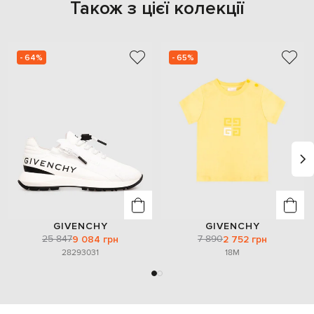
Також з цієї колекції
- 64%
- 65%
GIVENCHY
GIVENCHY
25 847
7 890
9 084 грн
2 752 грн
28
29
30
31
18M