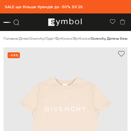
SALE ще більше брендів до -50% SS`26
Головна
Дітям
Givenchy
Одяг
Футболки
Футболки
Givenchy Дитяча бежев
- 64%