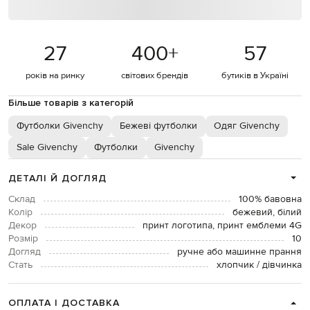
27
400
+
57
років на ринку
світових брендів
бутиків в Україні
Більше товарів з категорій
Футболки Givenchy
Бежеві футболки
Одяг Givenchy
Sale Givenchy
Футболки
Givenchy
ДЕТАЛІ Й ДОГЛЯД
Склад
100% бавовна
Колір
бежевий, білий
Декор
принт логотипа, принт емблеми 4G
Розмір
10
Догляд
ручне або машинне прання
Стать
хлопчик / дівчинка
ОПЛАТА І ДОСТАВКА