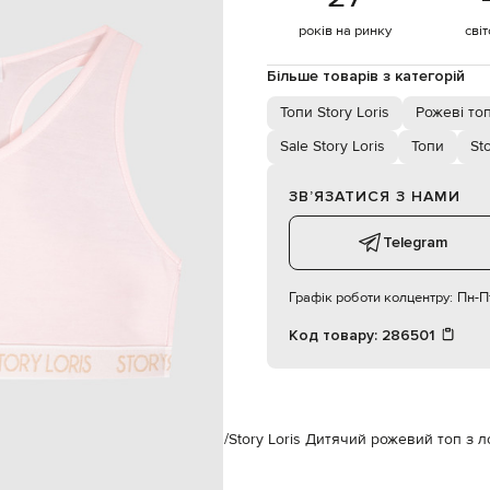
10
ручне або машинне прання
років на ринку
сві
Більше товарів з категорій
Топи Story Loris
Рожеві то
Sale Story Loris
Топи
Sto
ЗВʼЯЗАТИСЯ З НАМИ
Telegram
Графік роботи колцентру:
Пн-Пт
Код товару:
286501
Story Loris
Одяг
Футболки
Топи
Story Loris Дитячий рожевий топ з 