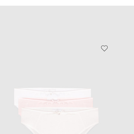
EUR
Slovakia
€
EUR
Slovenia
€
EUR
Spain
€
EUR
Sweden
€
UAH
Ukraine
₴
EUR
Other
€