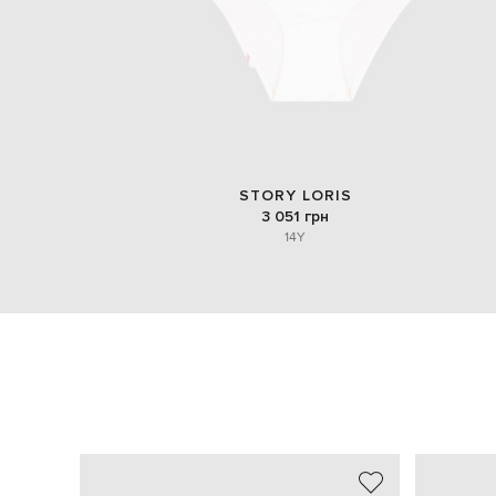
STORY LORIS
3 051 грн
14Y