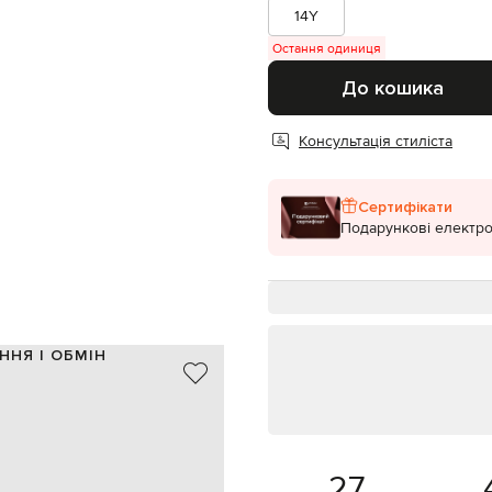
14Y
Остання одиниця
До кошика
Консультація стиліста
Сертифікати
Подарункові електро
ННЯ І ОБМІН
95% модал, 5% еластан
Італія
рожевий, білий, бежевий
візерунок логотипа
дівчинка
27