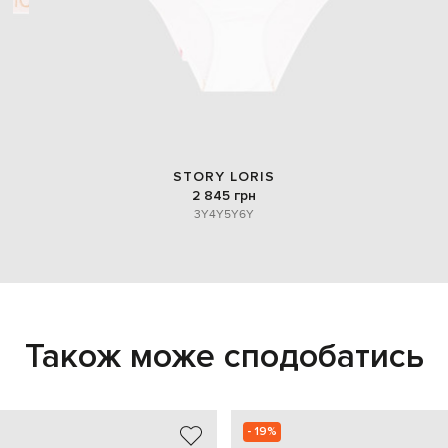
STORY LORIS
2 845 грн
3Y
4Y
5Y
6Y
Також може сподобатись
- 19%