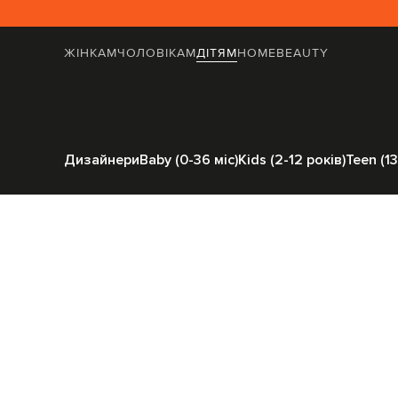
ЖІНКАМ
ЧОЛОВІКАМ
ДІТЯМ
HOME
BEAUTY
Головна
Дітям
Дизайнери
Baby (0-36 міс)
Kids (2-12 років)
Teen (13