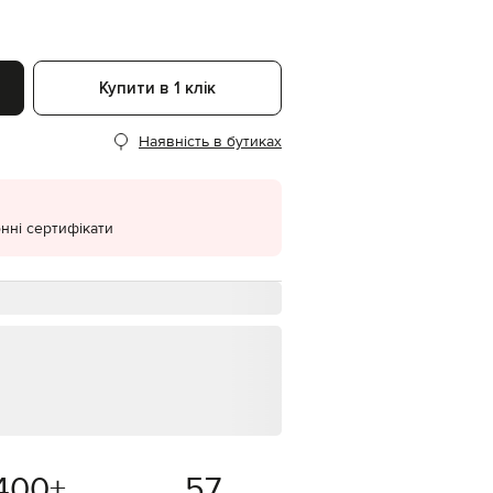
EUR
Denmark
€
Купити в 1 клік
EUR
Estonia
€
Наявність в бутиках
EUR
Finland
€
нні сертифікати
EUR
France
€
EUR
Germany
€
EUR
Greece
€
EUR
Hungary
€
400
+
57
EUR