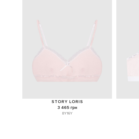
STORY LORIS
3 465 грн
8Y
16Y