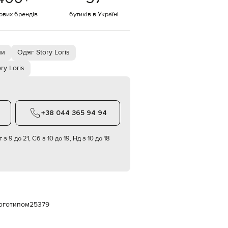
Italy
€
тових брендів
бутиків в Україні
EUR
Latvia
€
пи
Одяг Story Loris
EUR
Lithuania
ry Loris
€
EUR
Luxembourg
€
+38 044 365 94 94
EUR
Netherlands
€
 з 9 до 21, Сб з 10 до 19, Нд з 10 до 18
PLN
Poland
zł
EUR
Portugal
€
логотипом
25379
EUR
Romania
€