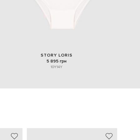
STORY LORIS
5 895 грн
10Y
14Y