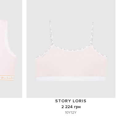
STORY LORIS
2 224 грн
10Y
12Y