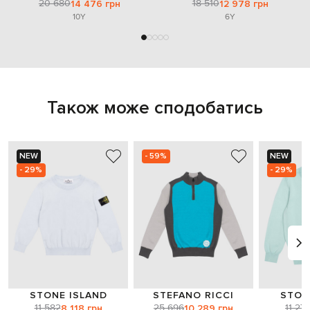
20 680
18 510
14 476 грн
12 978 грн
10Y
6Y
Також може сподобатись
NEW
- 59%
NEW
- 29%
- 29%
STONE ISLAND
STEFANO RICCI
STON
11 582
25 696
11 27
8 118 грн
10 289 грн