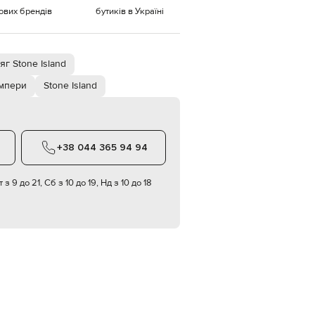
тових брендів
бутиків в Україні
EUR
Denmark
€
яг Stone Island
EUR
Estonia
€
мпери
Stone Island
EUR
Finland
€
EUR
+38 044 365 94 94
France
€
 з 9 до 21, Сб з 10 до 19, Нд з 10 до 18
EUR
Germany
€
EUR
Greece
€
EUR
Hungary
€
EUR