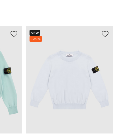
NEW
NEW
- 29%
- 30%