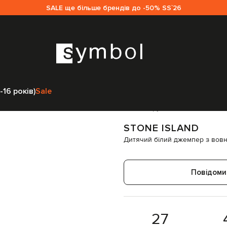
SALE ще більше брендів до -50% SS`26
жемпери
Stone Island Дитячий білий джемпер з вовною та кашемір
-16 років)
Sale
Код товару:
278027
STONE ISLAND
Дитячий білий джемпер з вовн
Повідоми
27