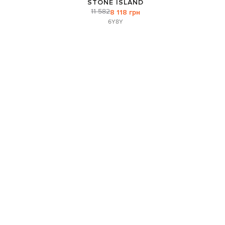
STONE ISLAND
11 582
8 118 грн
6Y
8Y