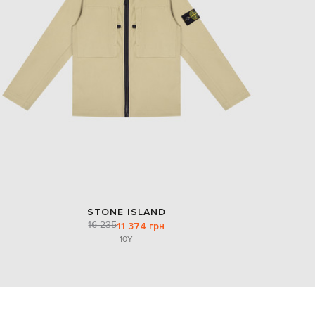
EUR
Slovakia
€
EUR
Slovenia
€
EUR
Spain
€
EUR
Sweden
€
UAH
Ukraine
₴
STONE ISLAND
EUR
16 235
11 374 грн
Other
€
10Y