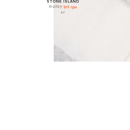
STONE ISLAND
11 272
7 911 грн
4Y