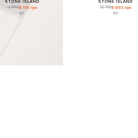
STONE ISLAND
STONE ISLAND
11 582
12 719
8 118 грн
8 893 грн
8Y
10Y