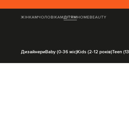
ЖІНКАМ
ЧОЛОВІКАМ
ДІТЯМ
HOME
BEAUTY
Головна
Дітям
Stone Island
Одяг
Д
Дизайнери
Baby (0-36 міс)
Kids (2-12 років)
Teen (13