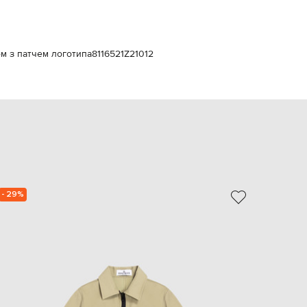
Italy
€
EUR
Latvia
€
ом з патчем логотипа
8116521Z21012
EUR
Lithuania
€
EUR
Luxembourg
€
EUR
Netherlands
€
- 29%
- 29%
PLN
Poland
zł
EUR
Portugal
€
EUR
Romania
€