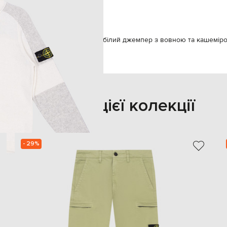
хлопчик
жемпери
Stone Island Дитячий білий джемпер з вовною та кашемір
Також з цієї колекції
- 29%