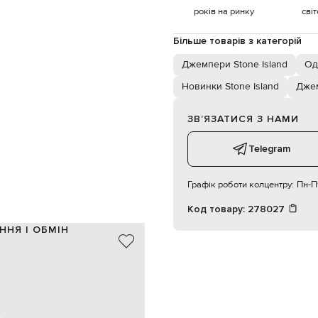
років на ринку
сві
Більше товарів з категорій
Джемпери Stone Island
Од
Новинки Stone Island
Дже
ЗВʼЯЗАТИСЯ З НАМИ
Telegram
Графік роботи колцентру:
Пн-Пт
Код товару:
278027
ННЯ І ОБМІН
оза, 20% поліамід, 10% кашемір
білий, сірий
знімний патч логотипа
10
о машинне прання, суха чистка