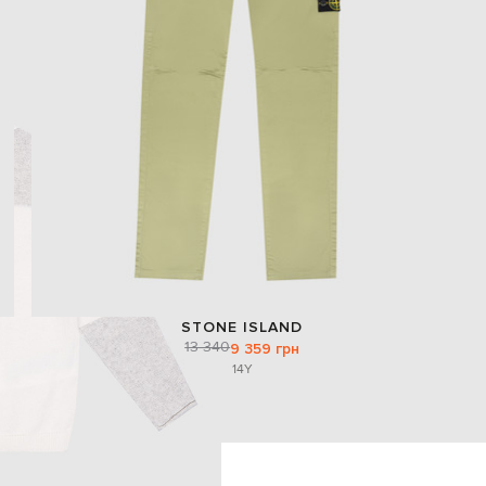
STONE ISLAND
13 340
9 359 грн
14Y