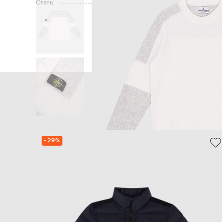
Стать:
Головна
Дітям
Stone Island
Одяг
Д
- 29%