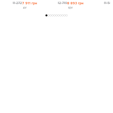
11 272
12 719
11 58
7 911 грн
8 893 грн
4Y
10Y
Приєднуйтесь до нас і отримайте доступ до
закритих розпродажів
Для неї
Для нього