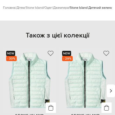
Головна
Дітям
Stone Island
Одяг
Джемпери
Stone Island Дитячий зелени
Також з цієї колекції
NEW
NEW
- 30%
- 29%