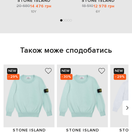
STONE ISLAND
STONE ISLAND
20 680
18 510
14 476 грн
12 978 грн
10Y
6Y
Також може сподобатись
NEW
NEW
NEW
- 29%
- 30%
- 29%
STONE ISLAND
STONE ISLAND
STON