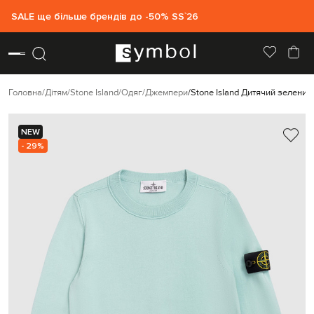
SALE ще більше брендів до -50% SS`26
Головна
Дітям
Stone Island
Одяг
Джемпери
Stone Island Дитячий зелени
NEW
- 29%