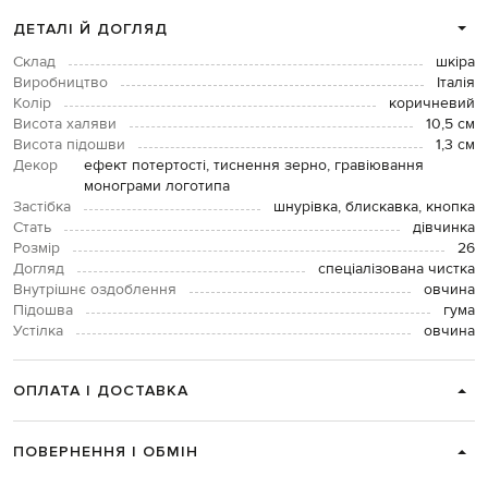
ДЕТАЛІ Й ДОГЛЯД
Склад
шкіра
Виробництво
Італія
Колір
коричневий
Висота халяви
10,5 см
Висота підошви
1,3 см
Декор
ефект потертості, тиснення зерно, гравіювання
монограми логотипа
Застібка
шнурівка, блискавка, кнопка
Стать
дівчинка
Розмір
26
Догляд
спеціалізована чистка
Внутрішнє оздоблення
овчина
Підошва
гума
Устілка
овчина
ОПЛАТА І ДОСТАВКА
ПОВЕРНЕННЯ І ОБМІН