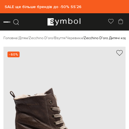
SALE ще більше брендів до -50% SS`26
Головна
Дітям
Zecchino D'oro
Взуття
Черевики
Zecchino D'oro Дитячі кори
- 60%