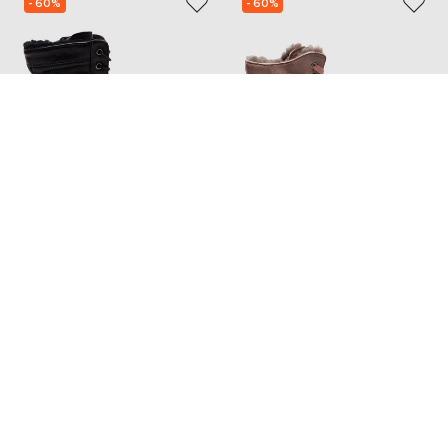
- 60%
- 60%
ZECCHINO D'ORO
ZECCHINO D'ORO
11 427
9 359
4 551 грн
3 723 грн
27
28
29
22
Також може сподобатись