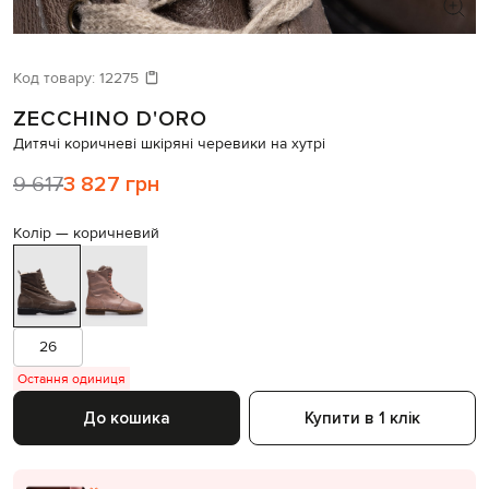
Код товару:
12275
ZECCHINO D'ORO
Дитячі коричневі шкіряні черевики на хутрі
9 617
3 827 грн
Колір —
коричневий
26
Остання одиниця
До кошика
Купити в 1 клік