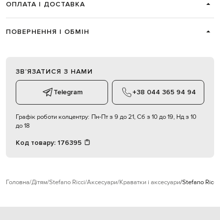
ОПЛАТА І ДОСТАВКА
ПОВЕРНЕННЯ І ОБМІН
ЗВʼЯЗАТИСЯ З НАМИ
Telegram
+38 044 365 94 94
Графік роботи колцентру:
Пн-Пт з 9 до 21, Сб з 10 до 19, Нд з 10
до 18
Код товару:
176395
Головна
Дітям
Stefano Ricci
Аксесуари
Краватки і аксесуари
Stefano Ricc