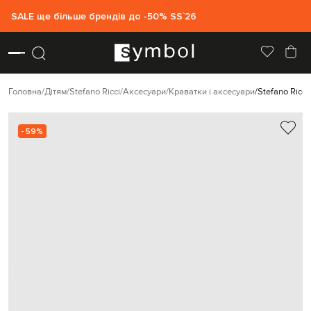
SALE ще більше брендів до -50% SS`26
Головна
Дітям
Stefano Ricci
Аксесуари
Краватки і аксесуари
Stefano Ricc
- 59%