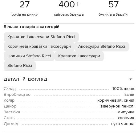
27
400
+
57
років на ринку
світових брендів
бутиків в Україні
Більше товарів з категорій
Краватки і аксесуари Stefano Ricci
Коричневі краватки і аксесуари
Аксесуари Stefano Ricci
Новинки Stefano Ricci
Краватки і аксесуари
Stefano Ricci
ДЕТАЛІ Й ДОГЛЯД
Склад
100% шовк
Виробництво
Італія
Колір
коричневий, синій
Декор
візерунок пейслі
Застібка
липучка
Стать
хлопчик
Догляд
суха чистка