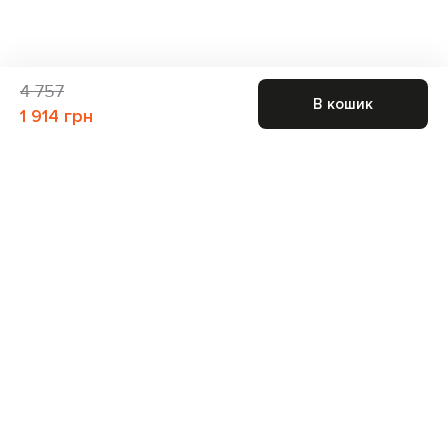
4 757
В кошик
1 914 грн
Приєднуйтесь до нас і отримайте доступ до
закритих розпродажів
Для неї
Для нього