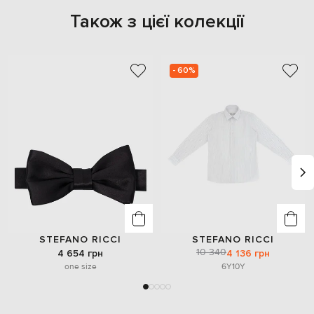
Також з цієї колекції
- 60%
STEFANO RICCI
STEFANO RICCI
10 340
4 654 грн
4 136 грн
one size
6Y
10Y