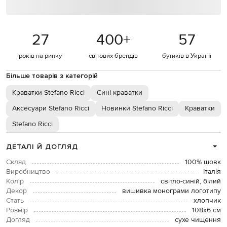
27
400
+
57
років на ринку
світових брендів
бутиків в Україні
Більше товарів з категорій
Краватки Stefano Ricci
Сині краватки
Аксесуари Stefano Ricci
Новинки Stefano Ricci
Краватки
Stefano Ricci
ДЕТАЛІ Й ДОГЛЯД
Склад
100% шовк
Виробництво
Італія
Колір
світло-синій, білий
Декор
вишивка монограми логотипу
Стать
хлопчик
Розмір
108х6 см
Догляд
сухе чищення