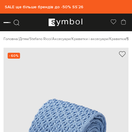
SALE ще більше брендів до -50% SS`26
Головна
Дітям
Stefano Ricci
Аксесуари
Краватки і аксесуари
Краватки
St
- 60%