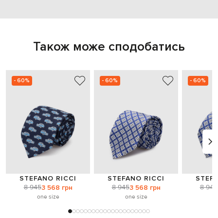
Також може сподобатись
- 60%
- 60%
- 60%
STEFANO RICCI
STEFANO RICCI
STEFA
8 945
8 945
8 945
3 568 грн
3 568 грн
one size
one size
o