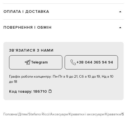
ОПЛАТА І ДОСТАВКА
ПОВЕРНЕННЯ І ОБМІН
ЗВʼЯЗАТИСЯ З НАМИ
Telegram
+38 044 365 94 94
Графік роботи колцентру:
Пн-Пт з 9 до 21, Сб з 10 до 19, Нд з 10
до 18
Код товару:
186710
Головна
Дітям
Stefano Ricci
Аксесуари
Краватки і аксесуари
Краватки
St