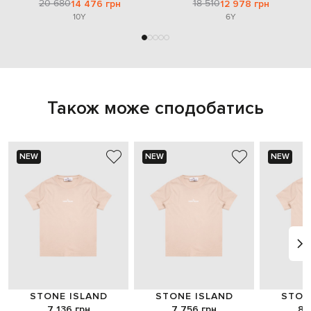
20 680
18 510
14 476 грн
12 978 грн
10Y
6Y
Також може сподобатись
NEW
NEW
NEW
STONE ISLAND
STONE ISLAND
STON
7 136 грн
7 756 грн
8 