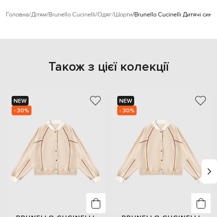
Головна
Дітям
Brunello Cucinelli
Одяг
Шорти
Brunello Cucinelli Дитячі син
Також з цієї колекції
NEW
NEW
- 30%
- 30%