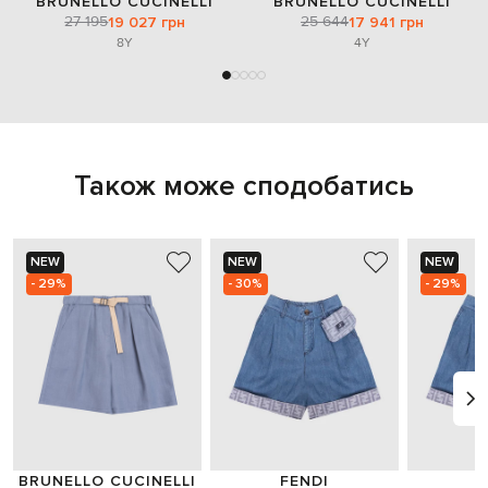
BRUNELLO CUCINELLI
BRUNELLO CUCINELLI
27 195
25 644
19 027 грн
17 941 грн
8Y
4Y
Також може сподобатись
NEW
NEW
NEW
- 29%
- 30%
- 29%
BRUNELLO CUCINELLI
FENDI
F