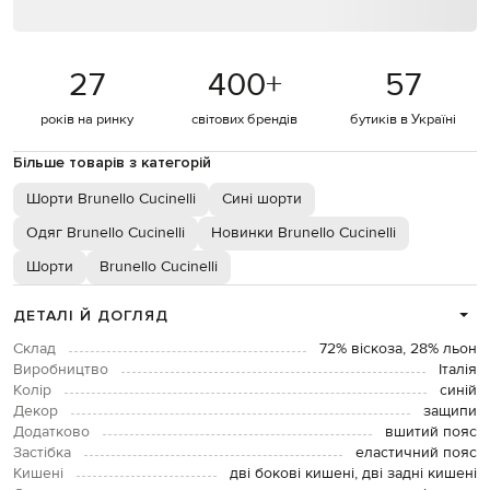
27
400
+
57
років на ринку
світових брендів
бутиків в Україні
Більше товарів з категорій
Шорти Brunello Cucinelli
Сині шорти
Одяг Brunello Cucinelli
Новинки Brunello Cucinelli
Шорти
Brunello Cucinelli
ДЕТАЛІ Й ДОГЛЯД
Склад
72% віскоза, 28% льон
Виробництво
Італія
Колір
синій
Декор
защипи
Додатково
вшитий пояс
Застібка
еластичний пояс
Кишені
дві бокові кишені, дві задні кишені