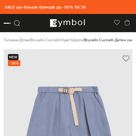
SALE ще більше брендів до -50% SS`26
Головна
Дітям
Brunello Cucinelli
Одяг
Шорти
Brunello Cucinelli Дитячі син
NEW
- 30%