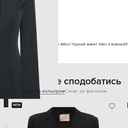
ґудзик
еня, дві кишені в бокових швах
суха чистка
173 см
36
кам
The Attico
Одяг
Жакети
The Attico Чорний жакет Glen з вовни
24
Також може сподобатись
Схожі за кольором
Схожі за фасоном
NEW