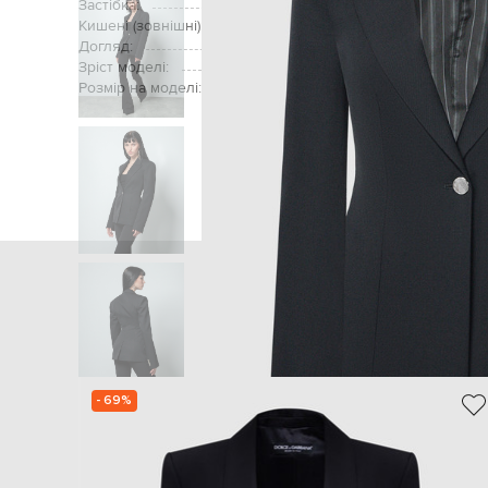
Застібка:
Кишені (зовнішні):
нагрудна киш
Догляд:
Зріст моделі:
Розмір на моделі:
Головна
Жін
- 69%