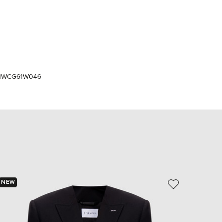
Italy
€
EUR
Latvia
€
EUR
Lithuania
€
1WCG61W046
EUR
Luxembourg
€
EUR
Netherlands
€
PLN
Poland
zł
EUR
Portugal
NEW
NEW
€
EUR
Romania
€