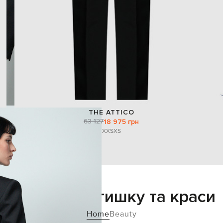
THE ATTICO
63 127
18 975 грн
XXS
XS
Додайте затишку та краси
Home
Beauty