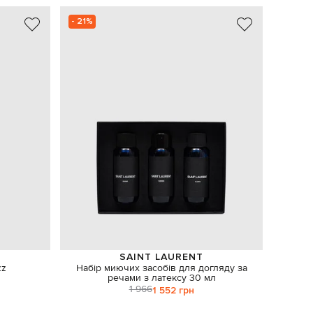
- 21%
NEW
SAINT LAURENT
zz
Набір миючих засобів для догляду за
Зелене 
речами з латексу 30 мл
1 966
1 552 грн