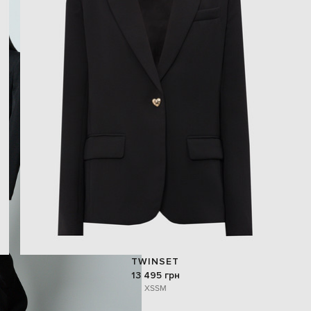
TWINSET
13 495 грн
XS
S
M