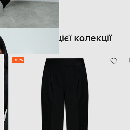
Також з цієї колекції
- 69%