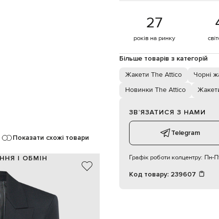
27
років на ринку
сві
Більше товарів з категорій
Жакети The Attico
Чорні ж
Новинки The Attico
Жакет
ЗВʼЯЗАТИСЯ З НАМИ
Telegram
Показати схожі товари
Графік роботи колцентру:
Пн-Пт
ННЯ І ОБМІН
Код товару:
239607
100% вовна
53% ацетат, 47% віскоза
Італія
чорний
шліца