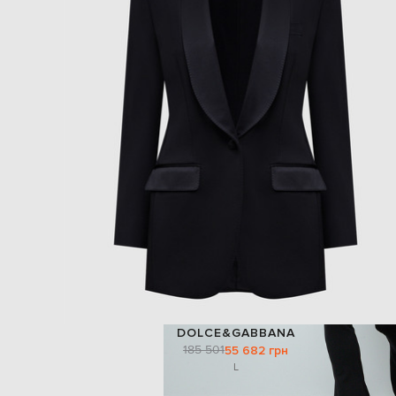
DOLCE&GABBANA
185 501
55 682 грн
L