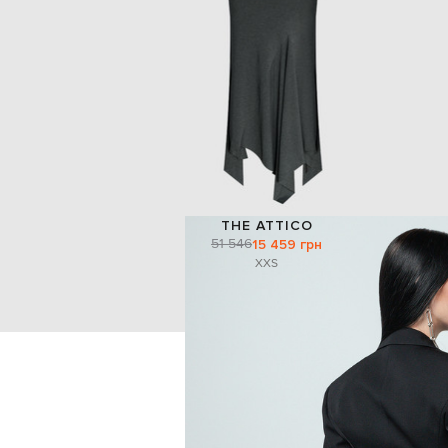
THE ATTICO
51 546
15 459 грн
XXS