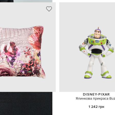
ROBERTO CAVALLI
DISNEY-PIXAR
тивна подушка в квітковий і
Ялинкова прикраса Bu
анімалістичний принти
5 481 грн
1 242 грн