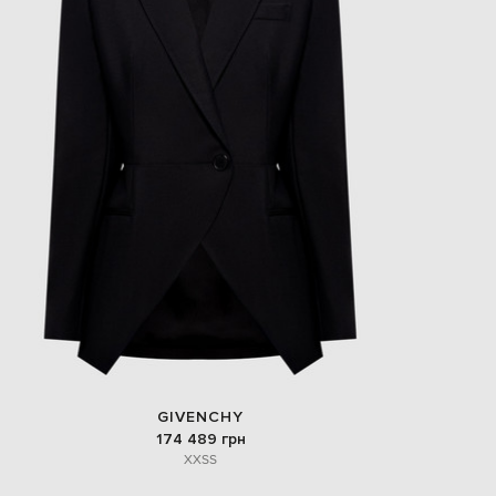
EUR
Slovakia
€
EUR
Slovenia
€
EUR
Spain
€
EUR
Sweden
€
UAH
Ukraine
₴
EUR
Other
€
GIVENCHY
174 489 грн
XXS
S