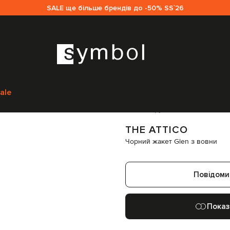
SALE ще більше брендів до -50% SS`26
кам
The Attico
Одяг
Жакети
The Attico Чорний жакет Glen з вовни
24
ale
Код товару:
239607
THE ATTICO
Чорний жакет Glen з вовни
Повідоми
Показ