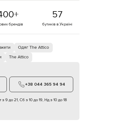
EUR
400
+
57
Denmark
€
тових брендів
бутиків в Україні
EUR
Estonia
€
EUR
акети
Одяг The Attico
Finland
€
и
The Attico
EUR
France
€
EUR
+38 044 365 94 94
Germany
€
 з 9 до 21, Сб з 10 до 19, Нд з 10 до 18
EUR
Greece
€
EUR
Hungary
€
EUR