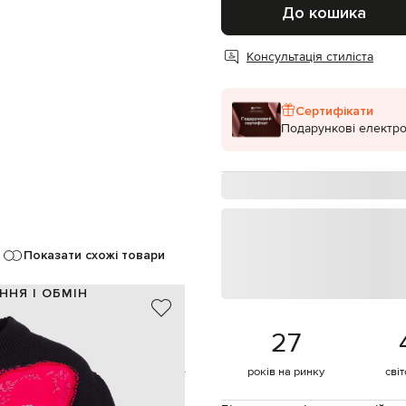
До кошика
Консультація стиліста
Сертифікати
Подарункові електро
Показати схожі товари
ННЯ І ОБМІН
 вовна, 5% бавовна, 5% кашемір
27
Італія
 червоний, жовтий, синій, білий
років на ринку
сві
вишивка у вигляді орхідеї
суха чистка