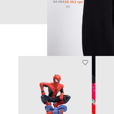
63 954
38 362 грн
XS