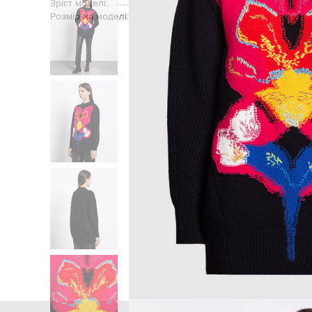
Зріст моделі:
Розмір на моделі:
Головна
Жінкам
Alexande