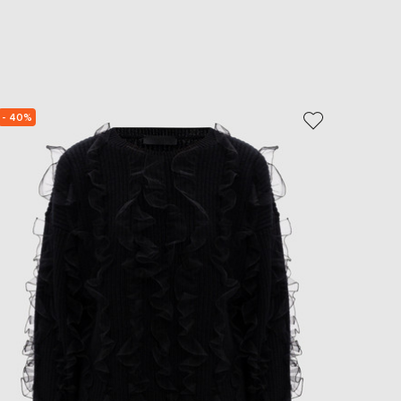
EUR
Slovakia
€
EUR
Slovenia
€
- 40%
- 39%
EUR
Spain
€
EUR
Sweden
€
UAH
Ukraine
₴
EUR
Other
€