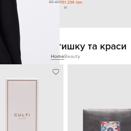
85 409
51 236 грн
M
Додайте затишку та краси
Home
Beauty