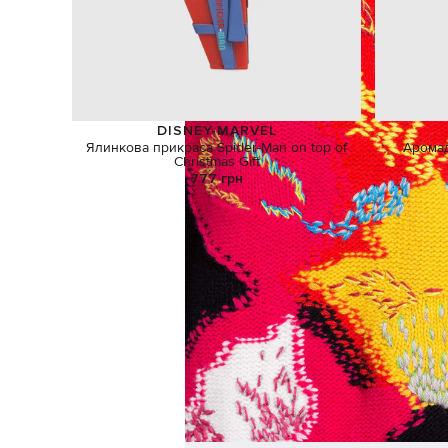
DISNEY-MARVEL
Ялинкова прикраса Spider-Man on top of
Аромад
Christmas Gift
777 грн