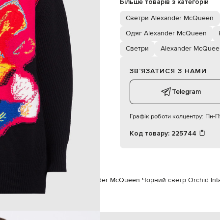
Більше товарів з категорій
179 см
S
Светри Alexander McQueen
Одяг Alexander McQueen
Светри
Alexander McQuee
ЗВʼЯЗАТИСЯ З НАМИ
Telegram
Графік роботи колцентру:
Пн-Пт
Код товару:
225744
r McQueen
Одяг
Светри
Alexander McQueen Чорний светр Orchid Inta