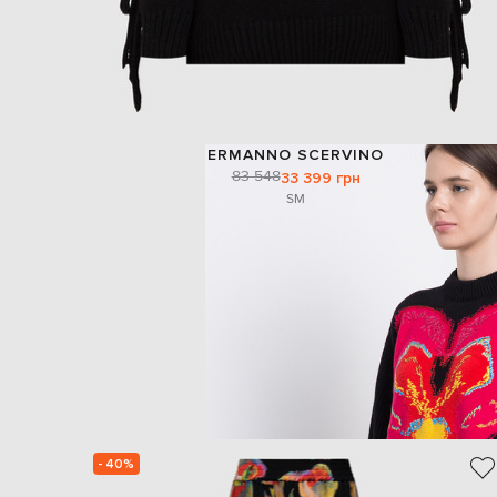
ERMANNO SCERVINO
83 548
33 399 грн
S
M
- 40%