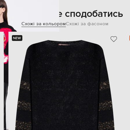
Також може сподобатись
Схожі за кольором
Схожі за фасоном
NEW