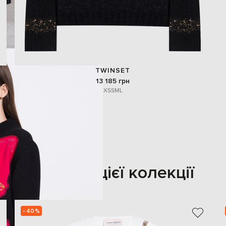
TWINSET
13 185 грн
XS
S
M
L
Також з цієї колекції
- 40%