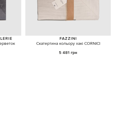
LERIE
FAZZINI
серветок
Скатертина кольору хакі CORNICI
Декорат
5 481 грн