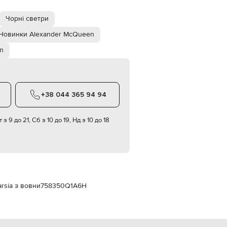
Italy
€
Чорні светри
EUR
Latvia
Новинки Alexander McQueen
€
n
EUR
Lithuania
€
EUR
Luxembourg
+38 044 365 94 94
€
EUR
 з 9 до 21, Сб з 10 до 19, Нд з 10 до 18
Netherlands
€
PLN
Poland
zł
EUR
Portugal
rsia з вовни
758350Q1A6H
€
EUR
Romania
€