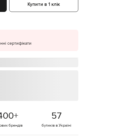
Купити в 1 клік
EUR
Denmark
€
EUR
Estonia
€
нні сертифікати
EUR
Finland
€
EUR
France
€
EUR
Germany
€
EUR
Greece
€
400
+
57
EUR
Hungary
€
тових брендів
бутиків в Україні
EUR