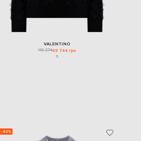
VALENTINO
116 274
69 744 грн
S
- 40%
- 39%