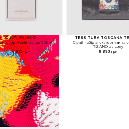
CULTI MILANO
TESSITURA TOSCANA TE
ифузор Mediterranea 500 мл
Сірий набір зі скатертини та 
TIZIANO з льону
4 913 грн
8 893 грн