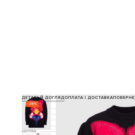
ДЕТАЛІ Й ДОГЛЯД
ОПЛАТА І ДОСТАВКА
ПОВЕРНЕ
- 39%
Склад:
100% вовна / 45% акріл, 45%
Виробництво:
Колір:
чорний,
Декор:
Догляд: