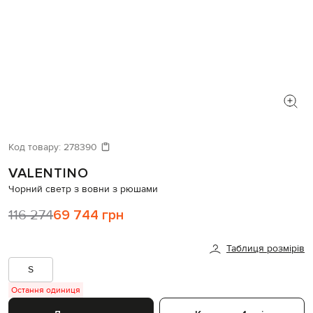
Код товару:
278390
VALENTINO
Чорний светр з вовни з рюшами
116 274
69 744 грн
Таблиця розмірів
S
Остання одиниця