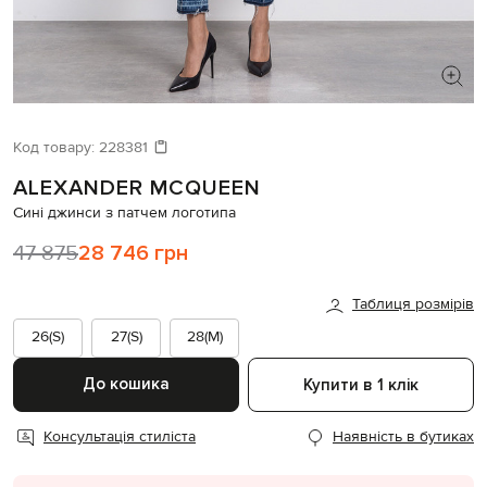
ШУКАЄТЕ НОВИЙ ОБРАЗ?
Давайте підберемо щось ще
Код товару:
228381
ALEXANDER MCQUEEN
Схожі товари
Сині джинси з патчем логотипа
47 875
28 746 грн
Таблиця розмірів
26(S)
27(S)
28(M)
До кошика
Купити в 1 клік
Консультація стиліста
Наявність в бутиках