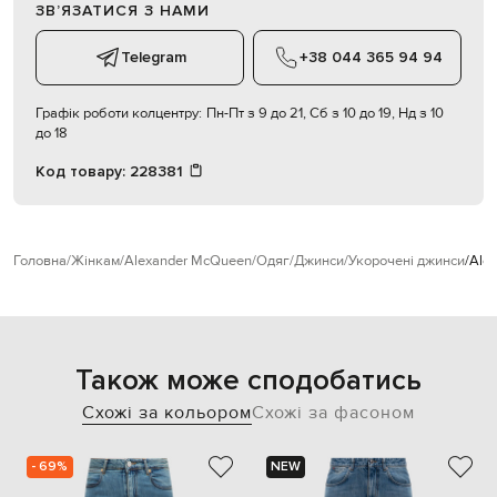
ЗВʼЯЗАТИСЯ З НАМИ
Telegram
+38 044 365 94 94
Графік роботи колцентру:
Пн-Пт з 9 до 21, Сб з 10 до 19, Нд з 10
до 18
Код товару:
228381
Головна
Жінкам
Alexander McQueen
Одяг
Джинси
Укорочені джинси
Ale
Також може сподобатись
Схожі за кольором
Схожі за фасоном
- 69%
NEW