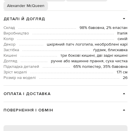
Alexander McQueen
ДЕТАЛІ Й ДОГЛЯД
Склад
98% бавовна, 2% еластан
Виробництво
Італія
Колір
синій
Декор
шкіряний патч логотипа, необроблені карї
Застібка
ґудзик, блискавка
Кишені
три бокові кишені, дві задні кишені
Догляд
ручне або машинне прання, суха чистка
Підкладка деталей
65% поліестер, 35% бавовна
Зріст моделі
171 см
Розмір на моделі
26
ОПЛАТА І ДОСТАВКА
ПОВЕРНЕННЯ І ОБМІН