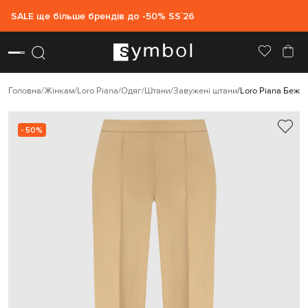
SALE ще більше брендів до -50% SS`26
Головна
Жінкам
Loro Piana
Одяг
Штани
Завужені штани
Loro Piana Бежев
- 50%