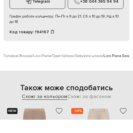
Telegram
+38 044 365 94 94
Графік роботи колцентру:
Пн-Пт з 9 до 21, Сб з 10 до 19, Нд з 10
до 18
Код товару:
194167
Головна
Жінкам
Loro Piana
Одяг
Штани
Завужені штани
Loro Piana Бежев
Також може сподобатись
Схожі за кольором
Схожі за фасоном
NEW
- 39%