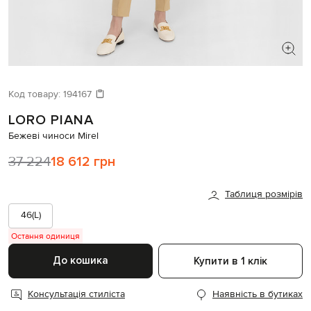
ШУКАЄТЕ НОВИЙ ОБРАЗ?
Давайте підберемо щось ще
Код товару:
194167
LORO PIANA
Схожі товари
Бежеві чиноси Mirel
37 224
18 612 грн
Таблиця розмірів
46(L)
Остання одиниця
До кошика
Купити в 1 клік
Консультація стиліста
Наявність в бутиках