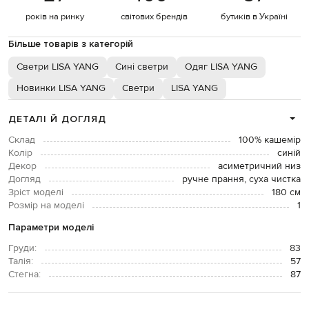
років на ринку
світових брендів
бутиків в Україні
Більше товарів з категорій
Светри LISA YANG
Сині светри
Одяг LISA YANG
Новинки LISA YANG
Светри
LISA YANG
ДЕТАЛІ Й ДОГЛЯД
Склад
100% кашемір
Колір
синій
Декор
асиметричний низ
Догляд
ручне прання, суха чистка
Зріст моделі
180 см
Розмір на моделі
1
Параметри моделі
Груди:
83
Талія:
57
Стегна:
87