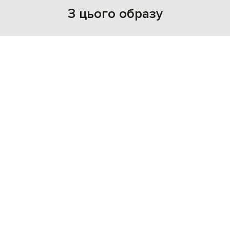
З цього образу
- 40%
- 40%
LISA YANG
LISA YANG
33 813
41 051
20 267 грн
24 610 грн
XS
S
S