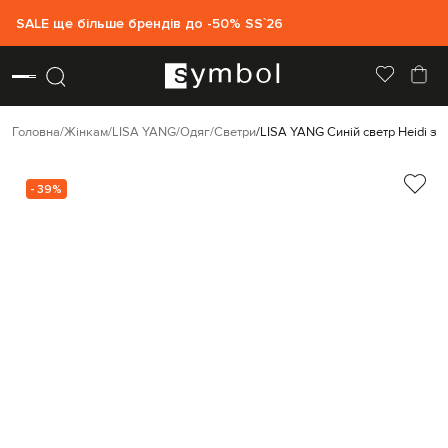
SALE ще більше брендів до -50% SS`26
Головна
Жінкам
LISA YANG
Одяг
Светри
LISA YANG Синій светр Heidi з 
- 39%