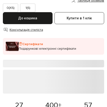
Таблиця розмірів
0(XS)
1(S)
До кошика
Купити в 1 клік
Консультація стиліста
Сертифікати
Подарункові електронні сертифікати
27
400
+
57