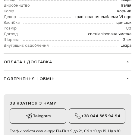
Виробництво
Італія
Колір
чорний
Декор
гравіювання емблеми VLogo
Застібка
цвяшок
Розмір
80
Догляд
спеціалізована чистка
Ширина
3 см
Внутрішнє оздоблення
шкіра
ОПЛАТА І ДОСТАВКА
ПОВЕРНЕННЯ І ОБМІН
ЗВʼЯЗАТИСЯ З НАМИ
Telegram
+38 044 365 94 94
Графік роботи колцентру:
Пн-Пт з 9 до 21, Сб з 10 до 19, Нд з 10