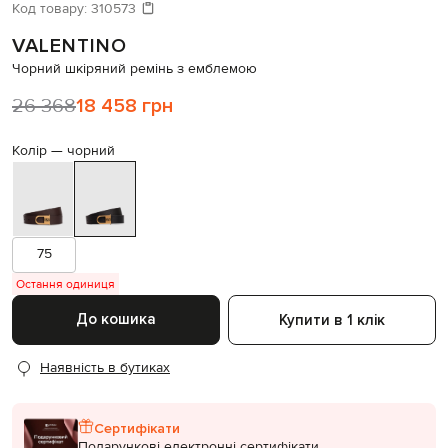
Давайте підберемо щось ще
Код товару:
310573
VALENTINO
Схожі товари
Чорний шкіряний ремінь з емблемою
26 368
18 458 грн
Колір —
чорний
75
Остання одиниця
До кошика
Купити в 1 клік
Наявність в бутиках
Сертифікати
Подарункові електронні сертифікати