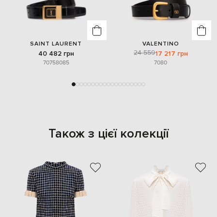
SAINT LAURENT
VALENTINO
24 559
40 482 грн
17 217 грн
70
75
80
85
70
80
Також з цієї колекції